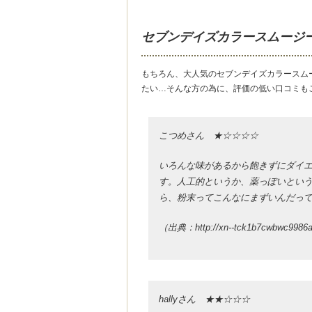
セブンデイズカラースムージ
もちろん、大人気のセブンデイズカラースム
たい…そんな方の為に、評価の低い口コミも
こつめさん ★☆☆☆☆
いろんな味があるから飽きずにダイ
す。人工的というか、薬っぽいとい
ら、粉末ってこんなにまずいんだっ
（出典：http://xn--tck1b7cwbwc9986
hallyさん ★★☆☆☆