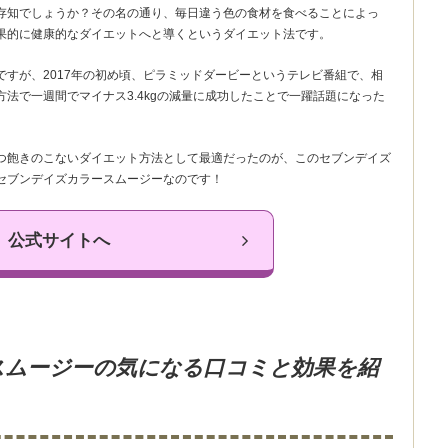
存知でしょうか？その名の通り、毎日違う色の食材を食べることによっ
果的に健康的なダイエットへと導くというダイエット法です。
すが、2017年の初め頃、ピラミッドダービーというテレビ番組で、相
法で一週間でマイナス3.4kgの減量に成功したことで一躍話題になった
つ飽きのこないダイエット方法として最適だったのが、このセブンデイズ
セブンデイズカラースムージーなのです！
公式サイトへ
スムージーの気になる口コミと効果を紹