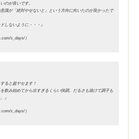
くいのが良いです。
意識が「絶対やせないと」という方向に向いたのが良かったで
ドしないように・・・』
a.com/s_days/）
えすると超ヤセます！
を飲み始めてから出すぎるくらい快調。だるさも抜けて調子も
た。』
a.com/s_days/）