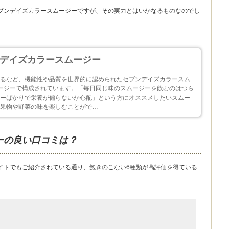
ブンデイズカラースムージーですが、その実力とはいかなるものなのでし
ンデイズカラースムージー
するなど、機能性や品質を世界的に認められたセブンデイズカラースム
ージーで構成されています。「毎日同じ味のスムージーを飲むのはつら
ーばかりで栄養が偏らないか心配」という方にオススメしたいスムー
果物や野菜の味を楽しむことがで…
ーの良い口コミは？
イトでもご紹介されている通り、飽きのこない6種類が高評価を得ている