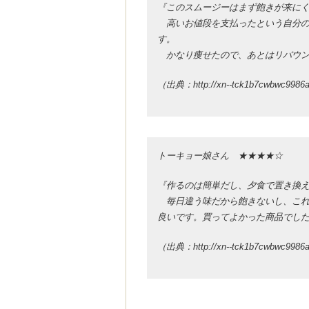
『このスムージーはまず飽きが来に
高いお値段を支払ったという自分の
す。
かなり痩せたので、あとはリバウン
（出典：http://xn--tck1b7cwbwc9986
トーキョー娘さん ★★★★☆
『作るのは簡単だし、夕食で置き換
毎日違う味だから飽きないし、これ
良いです。買ってよかった商品でし
（出典：http://xn--tck1b7cwbwc9986