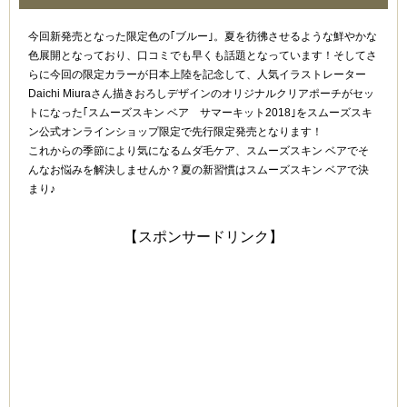
今回新発売となった限定色の｢ブルー｣。夏を彷彿させるような鮮やかな
色展開となっており、口コミでも早くも話題となっています！そしてさ
らに今回の限定カラーが日本上陸を記念して、人気イラストレーター
Daichi Miuraさん描きおろしデザインのオリジナルクリアポーチがセッ
トになった｢スムーズスキン ベア サマーキット2018｣をスムーズスキ
ン公式オンラインショップ限定で先行限定発売となります！
これからの季節により気になるムダ毛ケア、スムーズスキン ベアでそ
んなお悩みを解決しませんか？夏の新習慣はスムーズスキン ベアで決
まり♪
【スポンサードリンク】