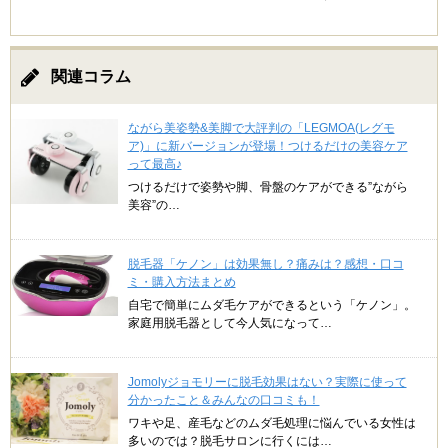
関連コラム
ながら美姿勢&美脚で大評判の「LEGMOA(レグモ
ア)」に新バージョンが登場！つけるだけの美容ケア
って最高♪
つけるだけで姿勢や脚、骨盤のケアができる”ながら
美容”の…
脱毛器「ケノン」は効果無し？痛みは？感想・口コ
ミ・購入方法まとめ
自宅で簡単にムダ毛ケアができるという「ケノン」。
家庭用脱毛器として今人気になって…
Jomolyジョモリーに脱毛効果はない？実際に使って
分かったこと＆みんなの口コミも！
ワキや足、産毛などのムダ毛処理に悩んでいる女性は
多いのでは？脱毛サロンに行くには…