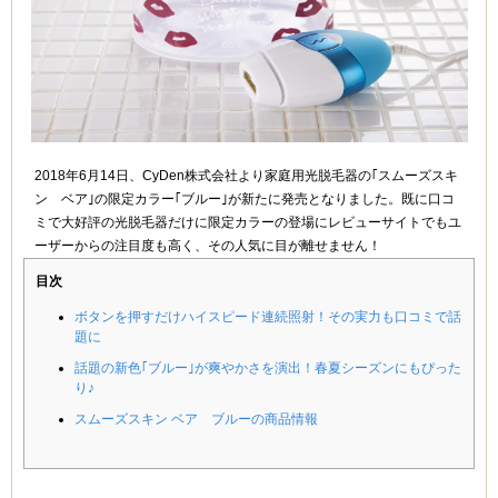
2018年6月14日、CyDen株式会社より家庭用光脱毛器の｢スムーズスキ
ン ベア｣の限定カラー｢ブルー｣が新たに発売となりました。既に口コ
ミで大好評の光脱毛器だけに限定カラーの登場にレビューサイトでもユ
ーザーからの注目度も高く、その人気に目が離せません！
目次
ボタンを押すだけハイスピード連続照射！その実力も口コミで話
題に
話題の新色｢ブルー｣が爽やかさを演出！春夏シーズンにもぴった
り♪
スムーズスキン ベア ブルーの商品情報