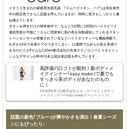
イギリス生まれの家庭用光脱毛器、｢スムーズスキン ベア｣は現在発売
中の限定色でさらに話題を呼んでいますが、同時に実力もしっかりと兼
ね備えています。
ボタンを押すだけの簡単操作で、なんと1分間に100回のハイスピード
連続照射が可能に！さらに照射前に肌の色を自動感知してくれるスキン
トーンセンサーが搭載されているなどハイクオリティーな機能満載で、
わずか10分で全身ケアができてしまい、12週間でなめらか肌を実感で
きるのだとか⁉そんなCyDen株式会社の先進テクノロジーとスタイリッ
シュなデザインが昨年日本上陸以来話題を呼んでいます。
高評価の口コミが殺到！新ボディメ
イクインナー｢easy make｣で夏でも
すっきり美ボディがあなたのもの
に！
2018年6月1日株式会社エル・ローズよりボディ
メイクインナー｢easy make(イージーメイク)…
話題の新色｢ブルー｣が爽やかさを演出！春夏シーズ
ンにもぴったり♪