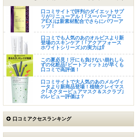
口コミサイトで評判のダイエットサプ
リがリニューアル！｢スーパーアロニ
アEX｣は新素材配合でさらにパワーア
ップ！
口コミでも人気のあのオルビスより新
登場のスキンケア！｢アクアフォース
ホワイトシリーズ｣の実力は⁉
この夏必見！汗にも負けない崩れしら
ずの化粧品｢ビートフィット｣が早くも
口コミで高評価！
口コミサイトで大人気のあのメルヴィ
ータより新商品登場！植物クレイマス
ク｢ネクターピュアマスク＆スクラブ｣
のレビュー評価は？
口コミアクセスランキング