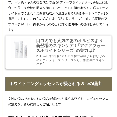
フルーツ葉エキスの複合成分である｢ディープダイレクター｣を新たに配
合した美白美容液の開発を施しました。さらに肌の奥深くに眠るメラノ
サイトまでくまなく美白有効成分を浸透させる｢浸透ルートシステム｣を
採用しました。これらの処方により”詰まりメラニン”に対する直接のア
プローチが叶い、内側からつややかに輝く透明肌への後押しをしてくれ
ます。
口コミでも人気のあのオルビスより
新登場のスキンケア！｢アクアフォー
スホワイトシリーズ｣の実力は⁉
2018年6月23日にオルビス株式会社よりおなじみ
のアクアフォースシリーズから、薬用美白スキン
ケア｢…
ホワイトニングエッセンスが愛される３つの理由
女性の悩みであるシミの悩みを解決へと導くホワイトニングエッセンス
の魅力を、さらに詳しくご紹介します！