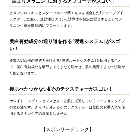
“詰まりメラニン”に対するアプローチがスゴい！
ヒメフウロエキスとスターフルーツ葉エキスを複合した｢デクープダイ
レクター｣に加え、速効性ビタミンC誘導体を贅沢に配合することでメ
ラニン生成を徹底的にブロックします。
美白有効成分の通り道を作る｢浸透システム｣がスゴ
い！
通常の1.55倍の浸透力を叶える｢浸透ルートシステム｣を採用すること
で、美白有効成分を細部までくまなく届かせ、肌の奥深くまでの浸透が
可能となります。
後肌べたつかない⁉そのテクスチャーがスゴい！
ホワイトニングエッセンスはすっと肌に浸透していくローションタイプ
の美容液です。さらりと使えるそのテクスチャーは普段のお手入れで使
用するスキンケアの邪魔をしません。
【スポンサードリンク】