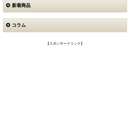
が薄くなってくれることを期待していました。
新着商品
ただ、このジェルには日焼け止め成分が入っていないの
が残念です。
贅沢かもしれませんが、日焼け止め効果があれば完璧な
のにと思いました。
コラム
それに、内側のフタが開けにくいので時々イラっとする
ことがあります、
シミが薄くなるのには時間がかかりそうなので、もう少
し使ってみます。
【スポンサードリンク】
ruka (30代)
4
最新シミが頬に出てきたので、対策をするためにシミト
リーをお試ししてみました。シミ以外にも肌全体がくす
んでいたのですが、このシミトリーを使うようになっ
て、お肌が明るくなってくすみが取れてきたように感じ
ています。気になっていたシミも色が少し薄くなってき
たので、コンシーラーでしっかりと隠さなくても大丈夫
になりました。朝のメイクの時間も減って、とても嬉し
く思っています。このまま使い続けたらシミが消えるか
もしれないので、リピートしたいと思っています。