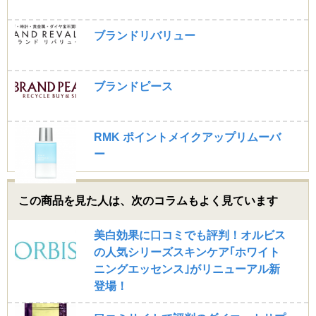
ひろ (40代)
2.5
ブランドリバリュー
オールインワンでシミを取ってくれる化粧品？！あまり
大きな期待はしないけど、せっかく使う機会を得たので
使わないと損と思って、まずはシミがある箇所だけにつ
けました。
ブランドピース
どれくらいつけ続けたら効果があるのか、気長につける
つもりでしたがシミがうすくなるようにも見えません。
保湿の効果はあるので、もっと広い範囲につけてみる
と、肌の調子がよくなりました。でもシミは変わらずで
RMK ポイントメイクアップリムーバ
す。
ー
何個か使わないと効果がないのでしょうか・・。
hhapppy (40代)
この商品を見た人は、次のコラムもよく見ています
2.5
今回の購入は2本目です。化粧水として使用すると物足
美白効果に口コミでも評判！オルビス
りないです。ローズウォーターとのことですがその割に
の人気シリーズスキンケア｢ホワイト
はもう少しローションのような感じです。
ニングエッセンス｣がリニューアル新
スプレーでは十分に出てこないので、キャップを外して
直接コットンに含ませて使っています。
登場！
ですがやっぱりやはり潤いがすくなすぎてお肌のキメが
ツルッツルになり、しまいにはつっぱってしまいまし