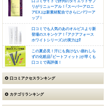
口コミサイトで評判のダイエットサプ
た。定期購入していましたが、今後は継続を止めようと
思いました。
リがリニューアル！｢スーパーアロニ
香りは好きです。
アEX｣は新素材配合でさらにパワーア
ップ！
Lumika (30代)
口コミでも人気のあのオルビスより新
4.5
登場のスキンケア！｢アクアフォース
シミが目立つようになってきたので、オールインワンな
のに美白効果が高いと言うSimiTRYを購入しました。こ
ホワイトシリーズ｣の実力は⁉
ちらは、白いクリームで伸びも良いので、塗りやすいの
が気に入りました。使用して2週間くらいで、ほうれい
この夏必見！汗にも負けない崩れしら
線が薄くなって、小じわも目立たなくなってきたのを実
感しました。目の下にあった小さなシミは、１ヶ月位で
ずの化粧品｢ビートフィット｣が早くも
ほとんど目立たなくなったので、効果のスゴさに喜んで
口コミで高評価！
います。大きなシミはまだ消えていないので、無くなる
までこれからも使用を続けようと思います。
口コミアクセスランキング
トリノ (50代)
3
年々増えてしまう顔のシミ、そんなシミのケアをしたく
カテゴリランキング
てシミトリーを買いました。
オールインワンジェルなので時短ケアができるし、シミ