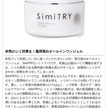
本気のシミ対策を！薬用美白オールインワンジェル
本気でシミ対策したい方に使っていただきたいのが、実力派のオールイン
ワンジェル、SimiTRY(シミトリー)です。乾燥はお肌のバリア機能を低下さ
せ、シミの原因である紫外線の刺激を受けやすくなり、結果的にシミがで
きやすい状態を作り出してしまいます。
SimiTRY(シミトリー)では、乾燥対策ももちろんですが、配合されたハイド
ロキノン誘導体がメラニンの生成を抑え、シミやソバカスを防いでくれま
す。更に、シミ対策や乾燥対策だけではなく、シワ対策・毛穴ケア・美白
にもアプローチ。SimiTRY(シミトリー)独自の処方は、肌の保湿構造と近い
ためジェルの肌馴染みがよく、高い浸透力で肌の奥まで美白成分を届けま
す。ほかにもセラミドやスクワランなどからなる10酒類の天然由来成分が
潤いのあるお肌へ導くため、乾燥によるシワも目立ちにくくしてくれるの
です！たっぷりの天然成分配合で、界面活性剤やパラベンなどの刺激成分