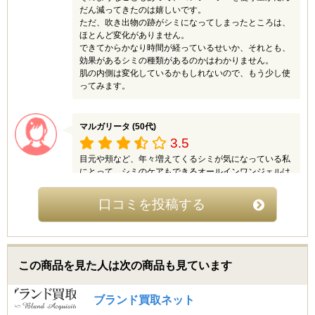
だん減ってきたのは嬉しいです。
ただ、吹き出物の跡がシミになってしまったところは、
ほとんど変化がありません。
できてからかなり時間が経っているせいか、それとも、
効果があるシミの種類があるのかはわかりません。
肌の内側は変化しているかもしれないので、もう少し使
ってみます。
マルガリータ (50代)
3.5
目元や頬など、年々増えてくるシミが気になっている私
にとって、シミのケアもできるオールインワンジェルは
とても便利な化粧品です。
ただ、私は乾燥肌なので、寒い時期はこのジェルだけで
口コミを投稿する
は保湿が少し足りません。
でも、乾燥がそれほど気にならない肌質の人だったら、
これ１つで充分に潤えると思います。
スパチュラがついているので衛生面も安心だし、肌に優
しいので肌トラブルの心配もありません。
この商品を見た人は次の商品も見ています
シミが薄くなるまでには時間がかかると思いますが、気
長に使ってみたいと思います。
ブランド買取ネット