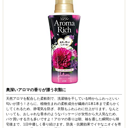
奥深いアロマの香りが漂う衣類に
天然アロマを配合した柔軟剤で、洗濯物を干している時からふわっといい
匂いが漂う！さらに、植物生まれの柔軟成分が繊維の1本1本まで柔らかく
してくれるため、静電気を防ぎ、衣類もふわふわに仕上がります。なんと
いっても、おしゃれな香水のようなパッケージが女性から大人気なため、
パケ買いする方も多いですよ！アロマの香りは朝、袖を通した瞬間から帰
宅後まで、1日中優しく香り続けます。防臭・抗菌効果でイヤなニオイを寄