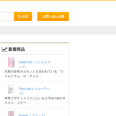
お問い合わせ
新着商品
Jewel Up（ジュエルア
ップ）
天然の女性ホルモンとも言われている「ワ
イルドヤム」や「チェス…
True Up(トゥルーアッ
プ)
本気でボディメイクしたいならTrue Upがオ
ススメ。コラー…
Fuwap（フワップ）