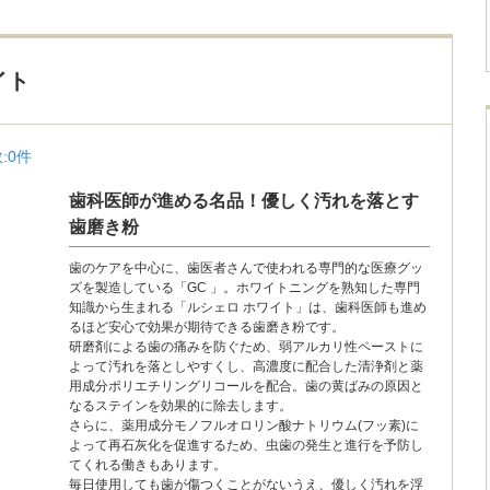
イト
:
0
件
歯科医師が進める名品！優しく汚れを落とす
歯磨き粉
歯のケアを中心に、歯医者さんで使われる専門的な医療グッ
ズを製造している「GC 」。ホワイトニングを熟知した専門
知識から生まれる「ルシェロ ホワイト」は、歯科医師も進め
るほど安心で効果が期待できる歯磨き粉です。
研磨剤による歯の痛みを防ぐため、弱アルカリ性ペーストに
よって汚れを落としやすくし、高濃度に配合した清浄剤と薬
用成分ポリエチリングリコールを配合。歯の黄ばみの原因と
なるステインを効果的に除去します。
さらに、薬用成分モノフルオロリン酸ナトリウム(フッ素)に
よって再石灰化を促進するため、虫歯の発生と進行を予防し
てくれる働きもあります。
毎日使用しても歯が傷つくことがないうえ、優しく汚れを浮