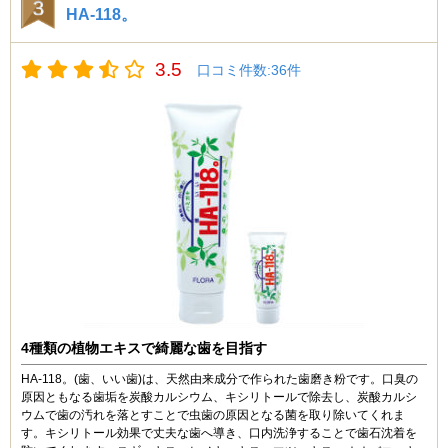
舌にピリピリくることもないし、少量をつけただけでも
HA-118。
歯がツルツルになります。
U (50代)
値段は少し高いかもしれませんが、これからも続けたい
です。
5.0
3.5
口コミ件数:36件
「はははのは」リピ2回目です。
サクラ (30代)
歯が白くなるのはどうしても個人差があると思います
4
が、自分は「はははのは」が合っていたのかすぐに効果
が出始めました。
diemのトゥースペーストを使用してみました。パッケー
ジのおしゃれ感じに惹かれて購入しましたが、ミントの
コーヒーが好きで歯が黄ばみがちだったのに対して少し
爽快感が感じられて、磨いた後がすっきりします。ペー
ずつ黄ばみが落ちてきているような感じです。
スト状ですが、少し柔らか目です。粟立ちはあまり良く
無いですが、その分歯にしっかりが行き渡る感じがして
また、朝起きて口の中がネバネバするのも気になってい
磨きやすかったです。ホワイトニング効果もあるようで
たのですが、使い始めてからは全然不快感を感じなくな
すが、今のところはまだ効果を感じていません。引き続
りました。
き利用してみて、白くなるか様子を見ていきたいと思い
ました。
自分に合っていただけかもしれませんが、おすすめで
す。
4種類の植物エキスで綺麗な歯を目指す
スキニーデニム (50代)
HA-118。(歯、いい歯)は、天然由来成分で作られた歯磨き粉です。口臭の
4
サカナ (10歳未満)
原因ともなる歯垢を炭酸カルシウム、キシリトールで除去し、炭酸カルシ
この歯磨き粉hは、ミントの感じが強くなくて、辛くな
4.0
ウムで歯の汚れを落とすことで虫歯の原因となる菌を取り除いてくれま
いので楽に磨けます。
す。キシリトール効果で丈夫な歯へ導き、口内洗浄することで歯石沈着を
無添加の歯磨き粉を探していたら「はははのは」にたど
一般的な歯磨きはミント感がかなり強いので、物足りな