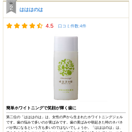
はははのは
ねね (30代)
3.5
天然由来成分だけで作られているボタニカルな歯磨き粉
4.5
口コミ件数:4件
です。市販の歯磨き粉のような発泡剤はあまり配合して
いないので泡立ちはそんなに立ちません。でもその分歯
を丁寧に磨くことが出来ます。最初は泡があまりたたな
いので物足りなさも感じましたが慣れるとこちらの方が
口内がスッキリさっぱりします。
見た目もスタイリッシュなので洗面所に置いてもおしゃ
れです。ただ、ジェル状タイプなので蓋をキッチリとし
めないと液だれしてしまうのが難点。
キリンちゃん (50代)
3.5
見た目がおしゃれだったので、迷わず購入してしまいま
簡単ホワイトニングで笑顔が輝く歯に
した。
この歯磨き粉は、一般的な歯磨き粉に比べると爽快感が
第二位の「はははのは」は、女性の声から生まれたホワイトニングジェル
ありません。
です。歯の悩みで多いのが黄ばみです。歯の黄ばみや朝起きた時のネバネ
泡立ちも良くないし、なんだか使いにくい感じがしまし
バが気になるという方も多いのではないでしょうか。「はははのは」は、
た。