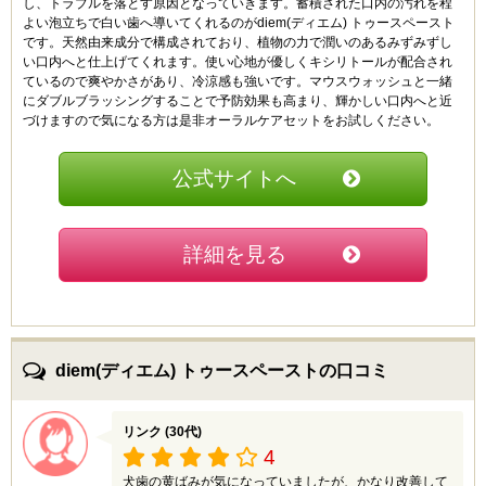
し、トラブルを落とす原因となっていきます。蓄積された口内の汚れを程
よい泡立ちで白い歯へ導いてくれるのがdiem(ディエム) トゥースペースト
です。天然由来成分で構成されており、植物の力で潤いのあるみずみずし
い口内へと仕上げてくれます。使い心地が優しくキシリトールが配合され
ているので爽やかさがあり、冷涼感も強いです。マウスウォッシュと一緒
にダブルブラッシングすることで予防効果も高まり、輝かしい口内へと近
づけますので気になる方は是非オーラルケアセットをお試しください。
公式サイトへ
詳細を見る
diem(ディエム) トゥースペーストの口コミ
リンク (30代)
4
犬歯の黄ばみが気になっていましたが、かなり改善して