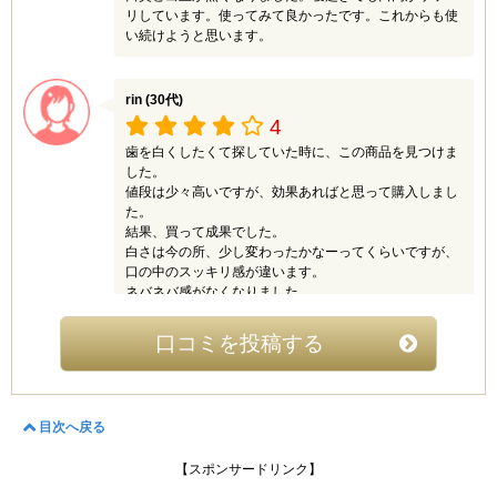
リしています。使ってみて良かったです。これからも使
い続けようと思います。
ユン (30代)
4
rin (30代)
清涼感が少ないので、市販されている歯磨き粉のように
4
磨いた後にスッキリしません。それに、ほとんど泡が出
ないので、磨けているという感覚がありません。今まで
歯を白くしたくて探していた時に、この商品を見つけま
と違ったタイプの歯磨き粉なので、何となく物足りなさ
した。
があります。ただ、綺麗に歯磨きができるようになり、
値段は少々高いですが、効果あればと思って購入しまし
磨き残しがなくなりました。今までは磨いた後に歯をチ
た。
ェックするとザラザラしていたり違和感があったりし
結果、買って成果でした。
て、もう一度磨いたりしていましたが、今では一度磨く
白さは今の所、少し変わったかなーってくらいですが、
と歯がキュッと鳴るぐらいに綺麗に磨けています。健康
口の中のスッキリ感が違います。
な歯を保つには、この歯磨き粉がいいのかもしれませ
ネバネバ感がなくなりました。
ん。
そして歯茎の腫れも改善してきました。
白さを求めていましたが、歯茎にも効果ありでそちらに
口コミを投稿する
驚きでした。
匂いや味も気にならなく問題なさそうなのでこれからも
みみりん (30代)
使い続けたいと思います。
4.5
この歯磨きを使うようになってから歯が真っ白になりま
目次へ戻る
した。ここまで白くするには普通だと歯医者さんでホワ
菊助 (50代)
イトニングをしてもらわなければならないレベルだと思
【スポンサードリンク】
4.5
います。でもこの歯磨きは歯医者さんよりもお手頃な価