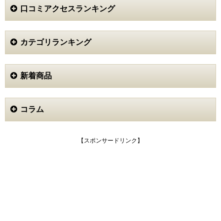
中が自然な状態じゃないというか…なんかあんまり得意
や口臭の予防に役立っていると感じられましたが、期待
口コミアクセスランキング
な感じじゃないのですが、トゥースペーストは優しくて
していた効果は感じられなかったので残念ながら満足は
爽やかな後味でした。思いのほか歯磨きから時間が経っ
できませんでした。
ても口の中にみずみずしさが残るので、口臭予防にも繋
がった気がします！
カテゴリランキング
砂肝 (40代)
3
he-chan (20代)
HA-118。は虫歯予防や口臭予防などに効果的な歯磨き
新着商品
5.0
粉だと思うのですが、期待していた歯を白くする効果に
使い始めてから少しずつだけど歯が白くなってきたよう
ついてはあまり感じられなかったので個人的には微妙で
な気がします！
した。
あと、辛い歯磨き粉が苦手なので歯磨き粉選びはいつも
コラム
慎重派だったんですけど、トュースペーストのスピアミ
使用感については良くも悪くもなくて普通の歯磨き粉と
ントとローズマリーの香りなら全然イケる！
似たような感じなので、特に違和感を感じたりすること
なくなったらまたリピしたい。
なく使い続けることができました。
【スポンサードリンク】
変な味がすることも無いですし値段も一般的な歯磨き粉
と比べると高いですが手頃な値段ではあるので、続けや
すい商品だとは思います。
シュークリーム (50代)
4