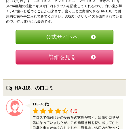
防いでくれます。スギエキス、ヒノキエキス、マツエキス、オオバコエキ
り着きました。早速ネットで注文して、実際に使用して
いと感じる人もいるかもしれません。
スの4種類の植物エキスが口内トラブルを防止してくれるので、白い歯が輝
みた感想を書きますね。
でも、優しい感じのミントだから、邪魔されずにしっか
くいい歯へと近づくことが出来ます。磨くほどに実感できるHA-118。で健
2週間ほど続けてみましたが白さはそれほど期待できな
りと磨けます。
康的な歯を手に入れてみてください。30gの小さいサイズも発売されている
いような感じで、2ヵ月とか使い続けたら効果が出てく
この歯磨き粉を使っていたら、1ヶ月くらい経過した頃
ので、持ち運びにも最適です。
るんじゃないかなぁ…。香りは爽やかで完全に日本人向
に歯が白くなってきたことを実感しました。
けの香りですね。何はともあれ、口の中はスッキリする
歯の表面について着色汚れが、しっかりと除去されたの
ので普通に良かったです。持ち運びやすい小さいサイズ
だと思います。
公式サイトへ
ってところが推せますよね。
自宅でホワイトニングができる、お得な歯磨き粉だと思
いました。
詳細を見る
スリムラー (30代)
5
普通の歯磨き粉のように泡立たないので磨きやすいで
す。天然由来の成分でできているので、誰でも安全に使
用できる点が良いと思います。私は、こちらのマウスウ
HA-118。の口コミ
ォッシュとセットで使用していますが、歯磨き粉だけで
お手入れするよりも効果があると感じています。セット
で使用することで歯の汚れが落ちやすくなって、より白
118 (40代)
くなったと感じていますし、磨いた後の爽快感がさらに
4.5
長時間持続するのでセットで使用することをおすすめし
ます。このお値段が高いか安いかと感じるのは人によっ
フロスで傷付けたのか歯茎の状態が悪く、出血や口臭が
て違いますが、個人的には買って損はしないと思いま
気になっていましたが、この歯磨き粉を使い出してから
す。
口臭と出血が無くなりました。寝起きでも口内がサッパ