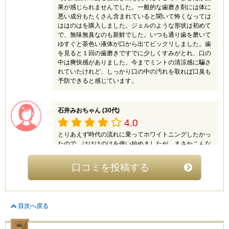
4
果が感じられませんでした。一般的な歯磨き剤には体に
悪い成分もたくさん含まれていると聞いて怖くなっては
市販されている歯磨き粉で口の中が荒れてしまったの
ははのはを購入しました。ジェルのような形状は初めて
で、天然由来成分で作られている優しい歯磨き粉を探し
で、無味無臭なのも新鮮でした。いつも通り歯を磨いて
ていました。こちらの歯磨き粉を見つけて早速使ってみ
ゆすぐと茶色い液体が口から出てビックリしました。歯
たのですが、
を見ると１回の歯磨きですでに少しくすみがとれ、口の
歯磨き後の爽快感がとても良いです。夜磨いて、朝口の
中は爽快感がありました。今までミントの清涼感に騙さ
中が気持ち悪くならないタイプなので良いと思いまし
れていたけれど、しっかり口の中の汚れを取れば口臭も
た。ホワイトニング効果もある歯磨き粉という事で虫歯
予防できると感じています。
予防や口臭対策だけではないのが嬉しいです。すっきり
と磨ける歯磨き粉です。お値段がもう少し安いと嬉しい
です。
石井みおちゃん (30代)
4.0
レイミ (50代)
とりあえず時代の流れに乗ってホワイトニングしたかっ
4.5
たので、はははのはを使い始めましたが、まさかこんな
に効果が現れるなんて思ってませんでした！タバコもコ
一般的な歯磨き粉は泡立ちがあるのに、この歯磨きは泡
ーヒーも赤ワインも、味の濃い食べ物も大好きというこ
立ちません。
口コミを投稿する
ともあってホワイトニング自体不向きかと思いました
最初は、それがとても不思議な感覚でした。
が、はははのはでかなり歯本来の白さが戻ってきまし
でも、泡が立たないほうがすごく磨きやすいことがわか
た！歯の黄ばみがコンプレックスだったので改善された
りました。
今は気持ち的にもすっきりしたというか、人前で歯を見
泡立っていると磨いたという気分になりますが、それは
目次へ戻る
せて笑う時に自信が持てるようになりました！嬉しいで
間違った認識でした。
す。。
口の中が泡でいっぱいにならないので丁寧に磨けます。