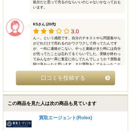
処分だと思って売るのならいいのじゃないかなっておも
います。
KSさん (20代)
3.0
ん～。という感想です。自分のテキストやら問題集やら
がどれだけで売れるのかワクワクして待ってたんです
が、一向に連絡がこない。やっと連絡がきた時には自分
が売ってたことは忘れてるぐらいでした。受験が終わっ
てみんなが一斉に査定に出してたんでしょうか？買取金
額は良かったと思います。まだ買取をしてもらったこと
のない人は1度は利用してみるのもアリだと思います。
口コミを投稿する
たまごっちさん (20代)
2.0
ネットの口コミでは高く買取してくれるという意見が多
この商品を見た人は次の商品も見ています
かったので期待してたんですが思ってたよりかはいい値
段はつきませんでした。古い参考書でも売れるというの
で買取をお願いしたのですが、あまり満足のいく金額で
買取エージェント(Rolex)
はありませんでした。あと、20冊以上ないと無料で送れ
ないというのは厳しいです！10冊とかでも無料で受け付