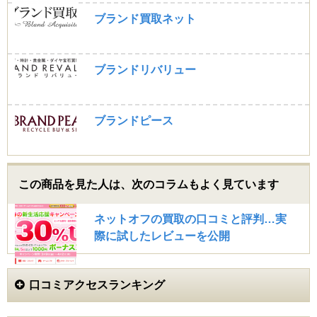
けてほしいです！料金かかるなら古本屋に持ち込みで売
ればよかったです。期待を下回ったので評価は下げさせ
ブランド買取ネット
てもらいました。次に頼むかはまだわかりません。
初心者さん (20代)
ブランドリバリュー
4.0
学参ブックスはサイトが見やすいし、説明も丁寧でし
た。ネット買取を初めての自分には1番使いやすいサイ
ブランドピース
トでした。ただ、キャンペーンや高価買取と言っている
割には値段が安かったように思います。赤本ももう少し
高く売れてもよかったんじゃないかな？と思いました。
査定も思ってたより遅かったように感じました。だけど
ネット買取は初めてだったし他のをあまり知らないので
この商品を見た人は、次のコラムもよく見ています
自分の意見はあまり参考にならないと思います。
ネットオフの買取の口コミと評判…実
際に試したレビューを公開
口コミアクセスランキング