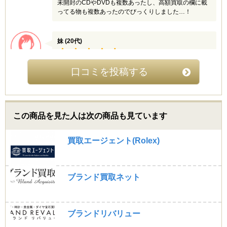
未開封のCDやDVDも複数あったし、高額買取の欄に載
ってる物も複数あったのでびっくりしました…！
妹 (20代)
4.5
姉と私(妹)ともにジャニヲタなんですが、買ってから結
口コミを投稿する
局使ってないグッズのせいで共同の部屋がせまくなって
きたので、お互いの要らないグッズをまとめて買取に出
しました。
まとめ売りってことで買取価格が10%もUPしたらしく
って、思っていたよりも高い数字で二度見したくらいで
この商品を見た人は次の商品も見ています
す
ずっとしまいっぱでそんなに保存状態も良くなかったは
ずなのにこの値段は良いですね
買取エージェント(Rolex)
西ノ宮生まれ (20代)
ブランド買取ネット
5.0
とにかく最高！
★高額買取
ブランドリバリュー
★無料サービスだらけ