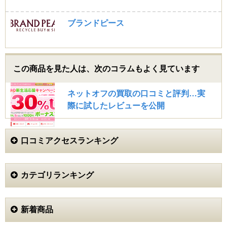
★即日入金
★査定のはやさ
★ダンボールくれる
ブランドピース
ヲタ卒ということで嵐とNEWSのグッズばかり売りまし
たが、高価買取されて本当に嬉しかったです！彼らが人
気なおかげですかね。
この商品を見た人は、次のコラムもよく見ています
GEN (20代)
ネットオフの買取の口コミと評判…実
5.0
際に試したレビューを公開
プレミアものや限定もののグッズを売ると高く売れるの
でサイトで売りさばいてたんですが、かなり儲かっても
ういいかなって思ったので、余ったグッズはまとめてジ
ャニーズ買取アローズに買取してもらいました。オーク
口コミアクセスランキング
ション形式でももちろん高く売れますが、こういうジャ
ニーズを専門に買取してる業者はちゃんと高く買取して
くれるようです。今回のジャニーズ買取アローズがそう
でした。
カテゴリランキング
プレミアものや限定ものの相場もしっかりと頭に入って
いるような接客だったので、査定員はものすごく勉強熱
心…またはジャニヲタなのかなって思いました。笑
新着商品