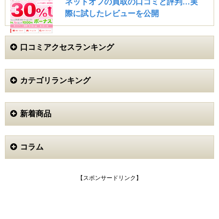
ネットオフの買取の口コミと評判…実
たので、ネットで調べて良さそうと感じたカメラのキタ
際に試したレビューを公開
ムラを利用することにしました。
それなりに高価なものなので少し不安だったのですが、
カメラのキタムラは有名な店舗なので安心して利用する
口コミアクセスランキング
ことができました。
宅配買取を利用しましたが想像していたよりも査定額が
高く、査定スピードも早かったので満足しています。
カテゴリランキング
売ったお金もあって新しいカメラを購入することができ
たので、特に不満はなくとても満足できました。
新着商品
noco (40代)
3.5
コラム
宅配を利用してニコンのデジタルカメラ2台を買い取っ
てもらいました。
高級な一眼レフカメラでもなく購入して何年も経ったデ
【スポンサードリンク】
ジカメなので、正直お小遣い程度の買取額でしたが値が
付いただけでもラッキーという気分になりました。
事前に梱包キットを送ってもらえたので面倒くさがりの
私でも気軽に利用できたことと、査定額の通知や同意し
てからの振込までが1週間もかからなかったこと、すべ