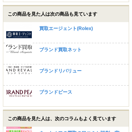
送られてきた梱包ボックスに売りたい商品を詰めて送る
だけなので特に難しいことはなく、1週間ほどで査定も
この商品を見た人は次の商品も見ています
完了しました。時期の問題かも知れませんが査定が1週
間掛かった点は気になりましたが、査定額は想像してい
たより高かったので全体的には満足しています。
買取エージェント(Rolex)
yamayama (30代)
ブランド買取ネット
4
カメラのキタムラで、一眼レフのデジカメとレンズ、ス
トロボのセットの買取依頼をお願いしました。10年ほど
前のものだったので、そもそも買い取り対応していただ
ブランドリバリュー
けるか不安でしたが、店頭で店員さんが丁寧に対応いた
だき、安心しました。買取の価格についても他の何でも
買い取るようなところとは違い、良かったです。また、
対応も早くて安心して買取をお願いすることができまし
ブランドピース
た。子供の記録を撮ってきた思い出の品ですので、丁寧
な対応をしていただけるところで良かったと思います。
アニキ (30代)
この商品を見た人は、次のコラムもよく見ています
5
新しいカメラを購入するためにカメラを売りたいと思っ