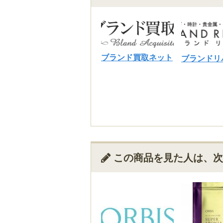
存在を知り興味を持った
値段が高かったのでその
段以上の効果はあると思
使用前と比較するとムダ
後の毛穴もキレイだと感
ブランド買取ネット
ブランドリ
長く使い続けられること
思います。
kirara (30代)
4
お値段的には高めですが
サロンに予約を入れて通
この商品を見た人は、次
自分で気が向いたときに
同じように光脱毛ですの
のもポイントが高いです
使用後にしまうのに多少
にならないかな？
とにかく、脱毛効果もき
す。