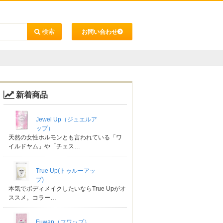
お問い合わせ
新着商品
Jewel Up（ジュエルア
ップ）
天然の女性ホルモンとも言われている「ワ
イルドヤム」や「チェス…
True Up(トゥルーアッ
プ)
本気でボディメイクしたいならTrue Upがオ
ススメ。コラー…
Fuwap（フワップ）