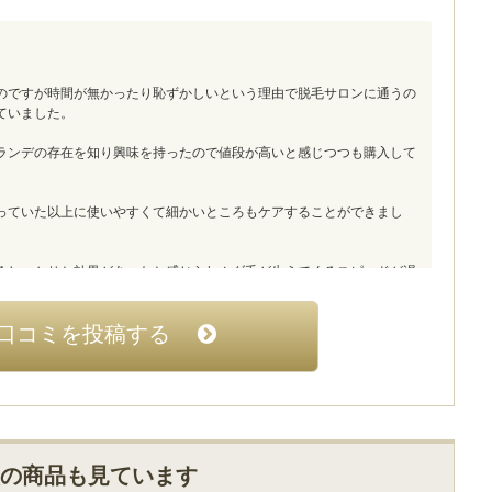
のですが時間が無かったり恥ずかしいという理由で脱毛サロンに通うの
ていました。
ランデの存在を知り興味を持ったので値段が高いと感じつつも購入して
っていた以上に使いやすくて細かいところもケアすることができまし
ろしっかりと効果があったと感じられムダ毛が生えてくるスピードが遅
た。
口コミを投稿する
かなと感じましたがずっと使い続けられることを考えればコスパは良い
良い商品だと思います。
代)
の商品も見ています
だと感じていたので何か良い方法は無いかと調べたところ、この商品の