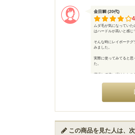
金目鯛 (20代)
4
ムダ毛が気になっていた
はハードルが高いと感じ
そんな時にレイボーテグ
みました。
実際に使ってみてると思
た。
継続して使い続けたとこ
くなったと感じられまし
値段の高さがややネック
と思うので全体的に見て
フロッグフロッグ (20
4
この商品を見た人は、次
日々のムダ毛ケアが面倒