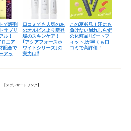
トで評判
口コミでも人気のあ
この夏必見！汗にも
金も時間もないのでヤーマンのレイボーテ グランデを使ってみました。
トサプリ
のオルビスより新登
負けない崩れしらず
と心配もありましたが今のところ肌トラブルもなく使えています。た
アル！
場のスキンケア！
の化粧品｢ビートフ
てていきました。
アロニア
｢アクアフォースホ
ィット｣が早くも口
素材配合で
ワイトシリーズ｣の
コミで高評価！
た目がスタイリッシュで可愛いです。標準でアタッチメントがボディ・
ーアッ
実力は⁉
ているので全身脱毛が一つで可能ですよ。
回数に寿命があります。でも1人分の全身脱毛だったら全然余裕がある
【スポンサードリンク】
5
に通う手間とコストを考え、自宅で好きな時に脱毛できる利便性にひか
を購入しました。
レなので、ぱっと見で脱毛器だとバレないデザインです。２ヶ月ほど使
分からはムダ毛が生えていないので確実に脱毛効果があると思います。
ドがあり、慣れるとより早く脱毛出来るクイックモードへ切り替えがで
りなかったです。