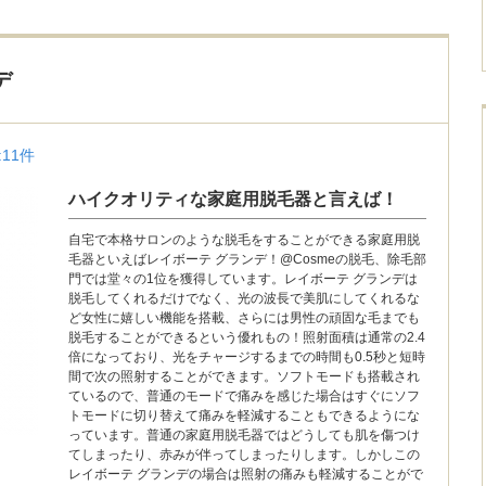
デ
:
11
件
ハイクオリティな家庭用脱毛器と言えば！
自宅で本格サロンのような脱毛をすることができる家庭用脱
毛器といえばレイボーテ グランデ！@Cosmeの脱毛、除毛部
門では堂々の1位を獲得しています。レイボーテ グランデは
脱毛してくれるだけでなく、光の波長で美肌にしてくれるな
ど女性に嬉しい機能を搭載、さらには男性の頑固な毛までも
脱毛することができるという優れもの！照射面積は通常の2.4
倍になっており、光をチャージするまでの時間も0.5秒と短時
間で次の照射することができます。ソフトモードも搭載され
ているので、普通のモードで痛みを感じた場合はすぐにソフ
トモードに切り替えて痛みを軽減することもできるようにな
っています。普通の家庭用脱毛器ではどうしても肌を傷つけ
てしまったり、赤みが伴ってしまったりします。しかしこの
レイボーテ グランデの場合は照射の痛みも軽減することがで