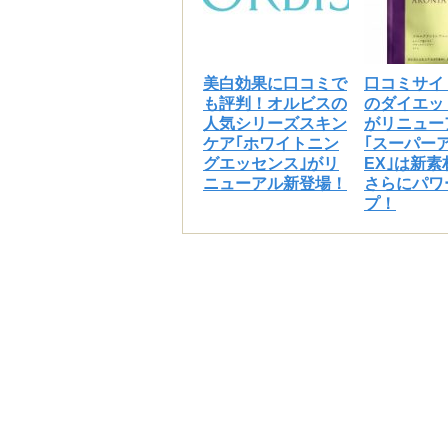
まか (40代)
3
美白効果に口コミで
口コミサイ
脱毛サロンに通うのはお
も評判！オルビスの
のダイエッ
肌が敏感肌なのでちょっ
人気シリーズスキン
がリニュー
だ、強さは1から順にあ
ケア｢ホワイトニン
｢スーパー
グエッセンス｣がリ
EX｣は新
他の脱毛器具と比べて見
ニューアル新登場！
さらにパワ
顔・細かい部分用と付い
プ！
ただしアタッチメントは
ので大丈夫です。
りん (30代)
少し高額ですが、エステ
れてレイボーテグランデ
シックな見た目でオシャ
用していますが、照射部
初心者用のシングルモー
きるので、不安感もあま