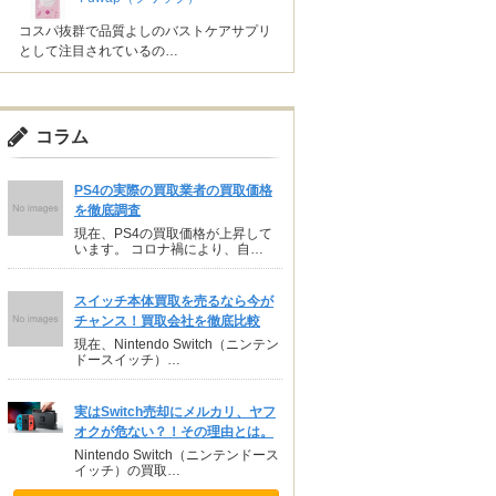
コスパ抜群で品質よしのバストケアサプリ
として注目されているの…
コラム
PS4の実際の買取業者の買取価格
を徹底調査
現在、PS4の買取価格が上昇して
います。 コロナ禍により、自…
スイッチ本体買取を売るなら今が
チャンス！買取会社を徹底比較
現在、Nintendo Switch（ニンテン
ドースイッチ）…
実はSwitch売却にメルカリ、ヤフ
オクが危ない？！その理由とは。
Nintendo Switch（ニンテンドース
イッチ）の買取…