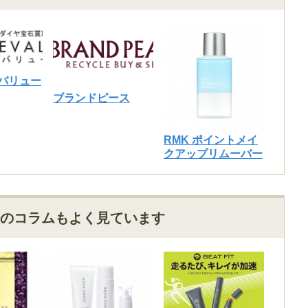
ので試してみることにしました。
点に関しては若干気になりましたが、効果は十分だと感じられたので値
います。
毛が生えてくるスピードが遅くなったと感じられたことに加えて、使用
じられました。
バリュー
ブランドピース
を考えるとコスパは良いと思うので、ムダ毛ケアにオススメの商品だと
RMK ポイントメイ
クアップリムーバー
、購入して良かったです。
う手間を考えると、これでIO脱毛以外はほとんどの脱毛が出来るので、
のコラムもよく見ています
脱毛することが出来るのはとても楽で良いです。多くのサロンがこれと
で、レーザー脱毛を望んでいなければ、だいたいのことがこれで出来る
。
時間がかかりますが、それも機器を長く使うためと考えればそれほど気
ちんと感じられますし、何より面倒が減ったので、購入して良かったで