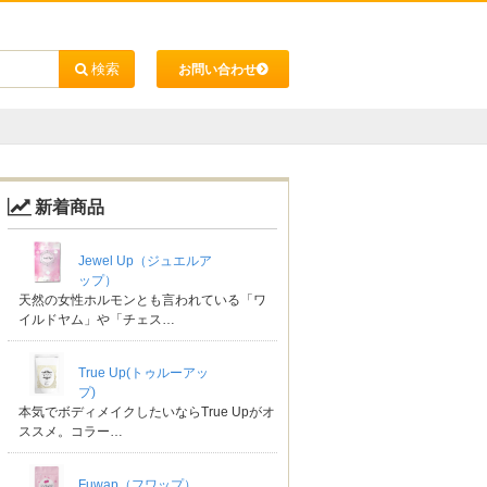
お問い合わせ
新着商品
Jewel Up（ジュエルア
ップ）
天然の女性ホルモンとも言われている「ワ
イルドヤム」や「チェス…
True Up(トゥルーアッ
プ)
本気でボディメイクしたいならTrue Upがオ
ススメ。コラー…
Fuwap（フワップ）