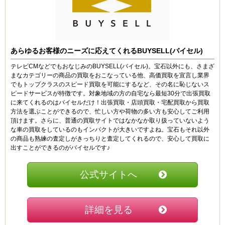
宅配買取は便利でしたが、買取額はちょっと低めな感じ
はします。
ですがスムーズで対応も早かったので全体的には良かっ
たです。
あらゆるお客様のニーズに応えてくれるBUYSELL(バイセル)
あーりー (30代)
テレビCMなどでもおなじみのBUYSELL(バイセル)。宝石以外にも、さまざ
2.5
まなカテゴリーの商品の買取をおこなっている他、高価買取を宣言し業界
でもトップクラスのスピード買取を可能にするなど、その名に恥じないス
宝石やジュエリーも売れるけど、ブランド物の買取はそ
ピードサービスが特徴です。対象地域の方の自宅なら最短30分で出張買取
んなに高くありませんでした。ノーブランドジュエリー
に来てくれるのはバイセルだけ！出張買取・店頭買取・宅配買取から買取
を売るにはいいのかもしれません。
方法を選ぶことができるので、忙しい方や荷物の多い方も安心してご利用
頂けます。さらに、普通の買取サイトではなかなか取り扱っていないよう
な車の買取をしているのもインパクトが大きいですよね。宝石もそれ以外
桜ちゃん (20代)
の商品も熟練の査定しがきっちりと査定してくれるので、安心して買取に
3
出すことができるのがバイセルです♪
プレゼントでもらった宝石のジュエリーを売りました。
手数料とかは一切かからないのは嬉しいです。でも、買
公式サイトへ
取額はいたって普通な感じがしました。
S (30代)
詳細を見る
2.5