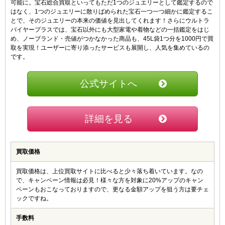
可能に。宝石総合買取といってもただ1つのジュエリーとして鑑定するので
RISA (20代)
はなく、1つのジュエリーに散りばめられた宝石一つ一つ細かに鑑定するこ
3.5
とで、そのジュエリーの本来の価値を見出してくれます！さらにウルトラ
バイヤープラスでは、宝石以外にも大型家電や着物などの一括鑑定をはじ
ちょっと買取金額が低いかなと感じましたが、丁寧な対
め、ノーブランド・売値がつかなかった商品も、45L袋1つ分を1000円で買
応だったし、付属品がなくても値段をつけてもらえたの
取を実現！ユーザーに寄り添ったサービスも展開し、人気を集めているの
でよかったです。あとは買取額だけあがればなぁ～
です。
やまと (30代)
公式サイトへ
3
お店の名前を聞いたことがあったのがきっかけで利用し
た者です。決して高額買取とは言えませんが、少し傷が
詳細を見る
目立つジュエリーでも値段が付いたことには驚きです。
新品を売る場合はあんまりかも。
買取価格
うっちゃん (30代)
3.5
買取価格は、上位買取サイトに比べると少々落ち着いています。なの
で、キャンペーン情報は必見！様々な方を対象に20%アップのキャン
適正価格をつけてくれるお店。でも特別何かお得になる
ペーンもおこなっておりますので、更なる金額アップを狙う方は要チェ
キャンペーンとかがないので、ちょっと損した気分には
ックですね。
なります。
手数料