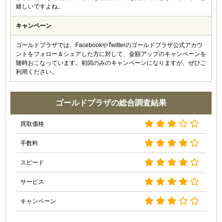
嬉しいですよね。
JJ (20代)
キャンペーン
5.0
今回初めて利用しました。自宅に祖母から譲り受けた宝
ゴールドプラザでは、FacebookやTwitterのゴールドプラザ公式アカウ
石類が多数あったので、自分では使わないなと思い、買
ントをフォロー＆シェアした方に対して、金額アップのキャンペーンを
取に出しました。店舗買取を利用しましたが、待つこと
随時おこなっています。初回のみのキャンペーンになりますが、ぜひご
もなくスタッフさんの査定も丁寧で好印象です。結果的
利用ください。
に買取金額が高かったので、何も申し分ないです。あり
がとうございました！
ゴールドプラザの総合調査結果
R (30代)
買取価格
5
新しいバッグが欲しかったので、使っていなかった指輪
手数料
とネックレスを買い取ってもらいました！私が利用した
ときは買取額アップのキャンペーンが行われていたの
スピード
で、他店よりも大幅に買取額がアップしてラッキーで
す。これは売れるかな？ってやつも値が付いたのですご
サービス
いですね。
キャンペーン
みかん (30代)