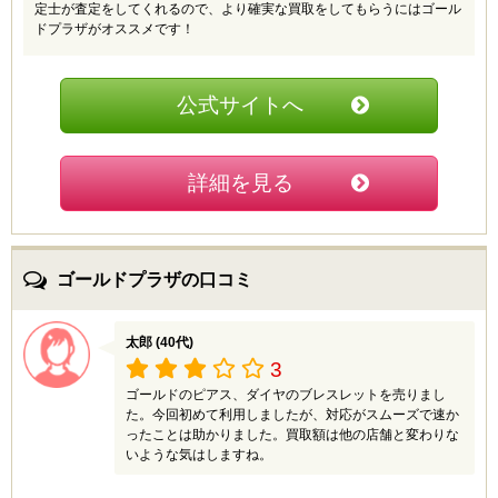
定士が査定をしてくれるので、より確実な買取をしてもらうにはゴール
ドプラザがオススメです！
原始人 (40代)
5.0
公式サイトへ
今はインターネットでも買取ってもらえる時代だと息子
にこのサイトを教えてもらいました。段ボールを注文し
てから届くまでが早く、それからすぐに要らなくなった
ジュエリー類を箱に詰め、取りに来てもらいました。着
詳細を見る
払いで商品を送れるシステムはスゴイですね。それから
2日ほど経つと、査定額の報告があり、すぐに入金して
もらえました。もうデザインも古いし傷もある指輪だっ
たので、処分のつもりだったのですが、いい金額で買い
取ってもらえてよかったです。
ゴールドプラザの口コミ
ｍ (30代)
太郎 (40代)
4.5
3
出産を控え、その費用やこれからの足しにしようと、若
ゴールドのピアス、ダイヤのブレスレットを売りまし
いころに身に着けていたネックレスや貰い物の宝石とか
た。今回初めて利用しましたが、対応がスムーズで速か
も買取ってもらいました。既にお腹が大きくお店に出向
ったことは助かりました。買取額は他の店舗と変わりな
くことが出来ないため出張買取をお願いしましたが、自
いような気はしますね。
宅に来てもらってから買取額が出るまでに時間もかから
ず、すぐに終えることができてそのあとの休日もゆっく