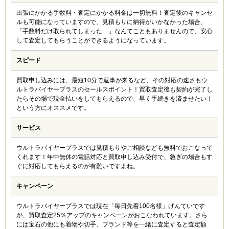
たなか (30代)
出張にかかる手数料・査定にかかる料金は一切無料！査定後のキャンセ
3.5
ルも可能になっていますので、見積もりに納得がいかなかった場合、
壊れた宝石でも買い取ってもらえるということで、ちぎ
「手数料だけ取られてしまった…」なんてこともありませんので、安心
れたネックレスも値段をつけてくれました。しかしネッ
して査定してもらうことができるようになっています。
トで調べた買取相場には及びませんでした。まぁ、家に
放置していても仕方がないので、今回売ってよかったと
スピード
思います。
買取申し込みには、最短10分で返事が来るなど、その対応の速さもウ
ルトラバイヤープラスのセールスポイント！買取査定後も契約が完了し
OT (50代)
たらその場で現金払いをしてもらえるので、早く手続きを済ませたい！
3
という方にオススメです。
若い頃に身に着けていたジュエリーを買い取ってもらい
サービス
ました。 少しでも老後の資金にしたいと思い使用し
てみました。 古いジュエリーにしてはそれなりに値
段をつけてくれてよかったと思います。
ウルトラバイヤープラスでは見積もりやご相談なども無料でおこなって
くれます！年中無休の電話対応と買取申し込み受付で、急ぎの場合もす
ぐに対応してもらえるのが有難いですよね。
DMT (30代)
キャンペーン
4
ダイヤモンドのジュエリーをまとめて売ることにしまし
ウルトラバイヤープラスでは現在「毎日先着100名様」げんていです
た。買い取り専門店と言うだけあって、宝石の知識はす
が、買取査定25％アップのキャンペーンがおこなわれています。さら
ごいなと感じました。ノーブランドでも高値を付けてく
には宝石の他にも着物や切手、ブランド等を一緒に査定すると査定額
れたのが好印象です。また利用したいですね。