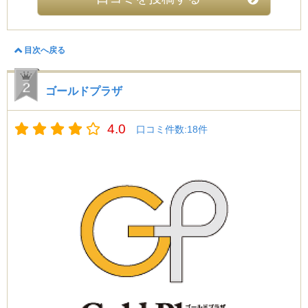
て買い取ってもらいました。宅配買取はいろんな業者が
行っていますが、このお店は本当に査定の連絡が早い
し、入金も早いのが印象的でした。素早く対応してくだ
さり助かりました！
目次へ戻る
鳥 (40代)
ゴールドプラザ
4.5
若い頃に使っていたジュエリーがあったので、今回お小
遣いの足しに使用と思い、初めて利用させていただきま
4.0
口コミ件数:18件
した。このお店は娘が利用していたので、以前から対応
が良いということは聞いておりました。実際に店舗へ伺
った際も、初めての私にもしっかり理解できるような説
明をしてくださり本当に助かりました。長々せずにテキ
パキと作業しているスタッフさんが好印象でした。
あんちゃん (20代)
5
お客さんにもらったジュエリーをまとめて買い取っても
らいました！全部で7つで25万にも！銀座店を利用しま
したが他の店舗よりも高かったですよ。これはみんな利
用したほうが良い！