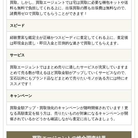
買取。しかし、買取エージェントでは宅は買取に必要な梱包キットや送
料も無料で負担してくれる上に、出張買取の際も出張費は無料なので、
諸費用ゼロで買取してもらうことができます！
スピード
経験豊富な鑑定士が正確かつスピーディに査定してくれる上に、査定後
は即現金お渡し・即日入金と圧倒的な速さで買取してもらえます。
サービス
買取エージェントではまとめ売りに適したサービスが充実していますま
とめて売る数が増えるほど買取金額がアップしていくサービスなので、
宝石以外にもブランド品などまとめて売りたいモノがある方には特にオ
ススメです！
キャンペーン
買取金額アップ・買取強化のキャンペーンが随時開催されています！更
なる高額査定を狙う方は、売りたいものが対象になるキャンペーンが開
催されているかどうかも確認しながら査定に出してみましょう。