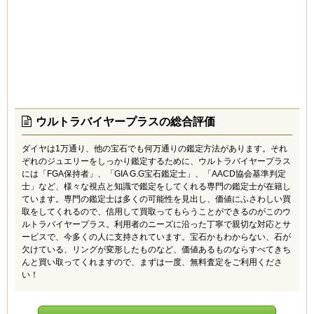
もうほとんど身に着けなくなったジュエリーを、査定に
持っていきました。店員の対応もよく時間はさほどかか
らなかったので高評価ですが、値段は私には物足りなく
感じました。
X (50代)
4.5
細々とジュエリーショップを営んでいましたが店を畳む
ウルトラバイヤープラスの総合評価
ことになり、良いジュエリーは売れたのですが、型落ち
品は値がつかず、この大量の型落ち在庫をどうしようと
ダイヤは1万通り、他の宝石でも何万通りの鑑定方法があります。それ
困っているときに、同業者からゴールドプラザを教えて
ぞれのジュエリーをしっかり鑑定するために、ウルトラバイヤープラス
もらいました。ゴールドプラザでは型落ちしたものでも
には「FGA保持者」、「GIA G.G宝石鑑定士」、「AACD協会基準判定
大口で買取してもらえるという事でお願いしました。買
士」など、様々な視点と知識で鑑定をしてくれる専門の鑑定士が在籍し
取もスムーズに進み、型落ちの割にはいい値段をつけて
ています。専門の鑑定士は多くの可能性を見出し、価値にふさわしい買
頂いたので、感謝しています。もう自分が使うことはあ
取をしてくれるので、信用して買取ってもらうことができるのがこのウ
りませんが、お困りの方にはオススメしたいです。
ルトラバイヤープラス。利用者のニーズに沿った丁寧で親切な対応とサ
ービスで、今多くの人に支持されています。宝石かもわからない、石が
欠けている、リングが変形したものなど、価値あるものならすべてきち
50 (40代)
んと買い取ってくれますので、まずは一度、無料査定をご利用くださ
3.5
い！
少々宝石がかけてしまったジュエリーですがどうにかな
らないかと調べていると壊れた宝石でも買取ってくれる