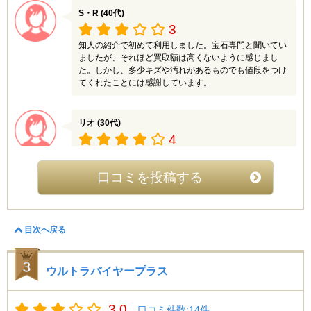
り過ごせてよかったです。
S・R (40代)
3
もも (20代)
知人の紹介で初めて利用しました。宝石専門と聞いてい
4.5
ましたが、それほど買取額は高くないように感じまし
た。しかし、多少キズや汚れがあるものでも値段をつけ
事前にLINE査定をしてもらって、納得のいく値段がつい
てくれたことには感謝しています。
た商品だけお店に持っていきました！すると、いくつか
はLINE査定より少し高い値段で買い取ってもらえて、こ
れなら他のも持ってきたらよかったかなと思いました。
リオ (30代)
査定にも時間がかからず。スタッフさんの印象も良く、
安心して買取をお任せできたので、また利用したいお店
4
でした！
宝石が高くうれると口コミが良かったのと、メディアに
も取り上げられているということで当店を選びました。
口コミを投稿する
買取額はまぁまぁかな？でもスタッフさんはしっかりし
飯田 (40代)
ていて信頼できました。
5.0
使わなくなったジュエリーを売ろうとネットで調べてい
目次へ戻る
MMM (40代)
たら、偶然サイトを見つけて、クチコミも良かったので
ここでお願いしました。事前査定はしてもらわなかった
3.5
のですが、納得のいく値段で買い取ってもらえたので星
新しいアクセサリーを購入するための資金集めとして、
ウルトラバイヤープラス
5で。宅配で買取ってもらうというのは初めてでした
数か月使用したいたジュエリーを売却しました。
が、サイトに宅配買取の流れについて詳しく書いてあっ
たので、入念に確認して買取に来てもらいました。初心
まだ状態が綺麗なものもあったんですが、そこまで買取
3.0
者にも親切な案内で、とても助かりました。
口コミ件数:14件