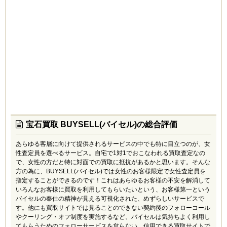
以前、母が残したジュエリー類をまとめて売りに出した
時に、値段がつけられないと突き返されてしまったもの
が何点かありました。
値段がつけられないとはいえ、そのまま捨ててしまうの
はもったいなかったので、どこかで買い取ってくれない
かと多くのサイトを探した中でウルトラバイヤーを見つ
けました。変形したモノや傷物でも買取ってくれるとい
う事で査定に出しました。
金額的にはたいそうな値段にはならなかったのですが、
きちんとじっくり査定してくれたのか値段がつけられて
いて、嬉しかったです。
宝石買取 BUYSELL(バイセル)の総合評価
あらゆる客層に向けて提供されるサービスの中でも特に目立つのが、女
性査定員を選べるサービス。自宅で1対1でおこなわれる買取査定なの
で、女性の方だと特に対面での買取に抵抗があるかと思います。そんな
方の為に、BUYSELL(バイセル)では女性のお客様限定で女性査定員を
指定することができるのです！これはあらゆるお客様の不安を解消して
いろんなお客様に買取を利用してもらいたいという、お客様第一という
バイセルの奉仕の精神が見える可視化された、めずらしいサービスで
す。他にも買取サイトでは見ることのできない契約後のフォローコール
やクーリング・オフ制度を実施するなど、バイセルは気持ちよく利用し
てもらうためのフォローサービスを怠らない、信用できる買取サイトで