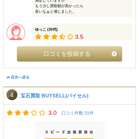
満足していますが
もう少し買取額が高かったら
良いなぁと感じました。
ゆっこ (30代)
3.5
予想以上の値段になりました。たまたまキャンペーンが
あったときに利用したのが良かったのかもしれません。
口コミを投稿する
T (50代)
2.5
目次へ戻る
昔使用していたジュエリーを売却しました。有名なブラ
ンドジュエリーではありましたが、思ったように値段が
付かずに少し残念です。使い勝手の良さやスムーズさは
4
宝石買取 BUYSELL(バイセル)
良いと思います。
3.0
口コミ件数:31件
榎本 (50代)
3
妻が使っていたジュエリーの売却を頼まれ、今回ネット
で調べたのがウルトラバイヤープラスです。