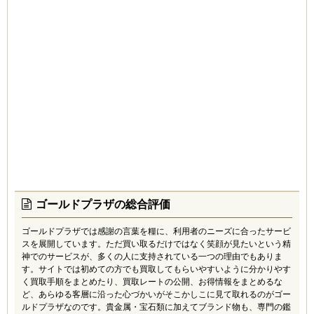
5
買取金額が高い！これは本当！どこも同じだろうと思っ
て利用したけど、いい意味で裏切られました…。
はな (10代)
4.5
プレゼントでもらったダイヤモンドのネックレスを買い
取ってもらいました。買取エージェントさんはそんなに
有名な店舗ではないようですが、買取額の口コミがとて
も良かったので利用してみたのがきっかけです。ネック
レスひとつだけだったんですが嫌な顔せず査定してく
れ、新品だったことから定価の半額以上の値段が付きま
した。いいお店でよかったです。
ゴールドプラザの総合評価
a1 (20代)
ゴールドプラザでは感謝の言葉を糧に、利用者のニーズに合ったサービ
5.0
スを展開しています。ただ買い取るだけではなく笑顔が見たいという精
好みのジュエリーデザイナーが変わったので、前にはま
神でのサービスが、多くの人に支持されている一つの理由でもありま
っていたデザイナーの指輪を売りました。デイリーユー
す。サイトでは初めての方でも買取してもらいやすいように分かりやす
スで傷が目立つものもあったけど、思っていたよりいい
く買取手順をまとめたり、買取レートの公開、お得情報をまとめるな
値段になりました！（値段は明かせませんが…）また機
ど、あらゆる客層に沿った心づかいがそこかしこに見て取れるのがゴー
会があれば、またお願いしたい買取サイトです！
ルドプラザなのです。貴金属・宝石類に加えてブランド物も、専門の鑑