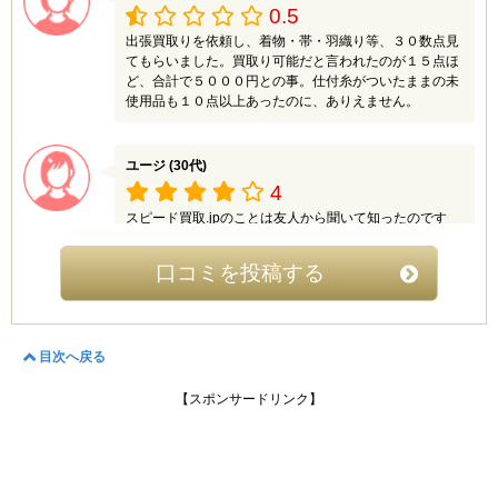
0.5
出張買取りを依頼し、着物・帯・羽織り等、３０数点見
てもらいました。買取り可能だと言われたのが１５点ほ
ど、合計で５０００円との事。仕付糸がついたままの未
使用品も１０点以上あったのに、ありえません。
ユージ (30代)
4
スピード買取.jpのことは友人から聞いて知ったのです
が、調べてみると評判が全体的に良くて高く売れそうな
感じがしました。
口コミを投稿する
そこで自宅にあった宝石などをを売るために利用してみ
たのですが、想像より買取価格が安かった点を除けば満
足できました。
目次へ戻る
持込買取に加えて出張買取と宅配買取があるので自宅の
近くにお店が無くても利用しやすく、複数の買取方法か
【スポンサードリンク】
ら選べるのは良かったです。
宅配買取を利用したのですがとにかく丁寧な対応だった
ので、不安を解消した上で利用することができました。