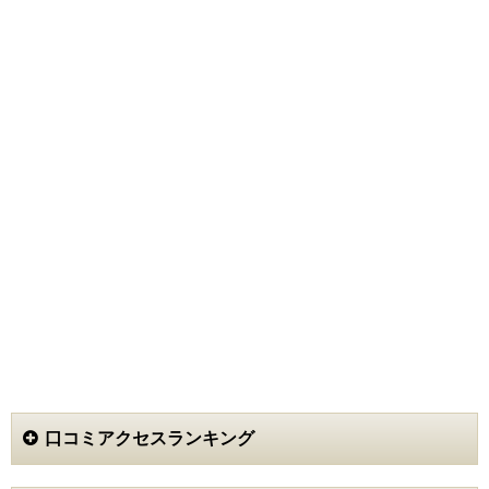
もう少し買取価格が高ければと思ったりもしましたが、
全体的に見れば大きな不満もなく良い買取店だと思いま
す。
エミコ (40代)
3.5
引越しでタンスの中を整理した際に出てきたジュエリー
や着物類を買い取ってもらおうと思いました。ポストに
投函されていたチラシやネット検索でもすぐ出てくるこ
ちらに連絡をしてみました。
ネットから申し込むと、即連絡があり、その場で翌日午
前中の訪問が決まりました。約束の時間ピッタリに男性
の担当者きて、買取希望のジュエリーや絣の反物や振
袖、振袖の帯を見ていただきました。
担当者は、振袖・振袖の帯が高価なものだということは
すぐに分かったようでした。査定額は、驚くほど安く、
振袖・帯の買取は辞退しました。なぜ、このような金額
になるのかも比較的丁寧に説明してくださいました。
絣の反物・大島紬の着物で買い取り額は1000円。こん
なものなのかなと。ジュエリー類はそこそこお値段なの
口コミアクセスランキング
でそのまま買い取って頂きました。
担当者は常に丁寧で感じよかったです。
買取業者の押し買いが話題になっていますが、それほど