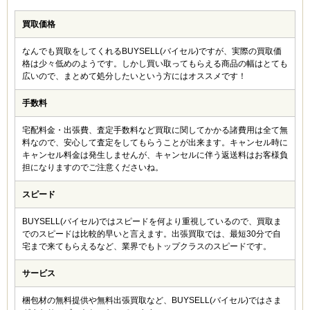
査定や入金のスピードは速い。買取金額はそこまで期待
しないほうがいいかも。
買取価格
なんでも買取をしてくれるBUYSELL(バイセル)ですが、実際の買取価
MC (30代)
格は少々低めのようです。しかし買い取ってもらえる商品の幅はとても
4
広いので、まとめて処分したいという方にはオススメです！
キャンペーンが利用できたので、かなり買取額がアップ
しましたよ！はじめはあまり期待していませんでした
手数料
が、予想以上の値がついて満足です。これからもキャン
ペーンがあるときに利用したいと思います。
宅配料金・出張費、査定手数料など買取に関してかかる諸費用は全て無
料なので、安心して査定をしてもらうことが出来ます。キャンセル時に
キャンセル料金は発生しませんが、キャンセルに伴う返送料はお客様負
電車 (40代)
担になりますのでご注意くださいね。
3
スピード
昔愛用していた宝石類を買い取ってもらいましたが、買
取額はそんなに高くなかったです。宝石専門の買取店で
はないからでしょうか？
BUYSELL(バイセル)ではスピードを何より重視しているので、買取ま
でのスピードは比較的早いと言えます。出張買取では、最短30分で自
宅まで来てもらえるなど、業界でもトップクラスのスピードです。
Hさん (40代)
サービス
3
他店では値が付かなったジュエリーもまとめて買い取っ
梱包材の無料提供や無料出張買取など、BUYSELL(バイセル)ではさま
てもらえました。金額は高いとは言えませんが、値が付