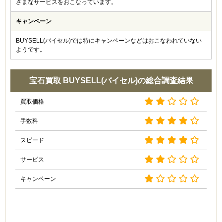
ざまなサービスをおこなっています。
いただけでも良かったと思います。
キャンペーン
ri (40代)
BUYSELL(バイセル)では特にキャンペーンなどはおこなわれていない
4.5
ようです。
ネーム入りの指輪が売れて、一安心しました。電話をか
けたときのスタッフさんの対応もよく、また買取金額も
満足だったので、また利用したいと考えています。オス
宝石買取 BUYSELL(バイセル)の総合調査結果
スメしたい買取サイトですね。
買取価格
シンジ (30代)
手数料
3.0
嫁がここの買取サイトを利用しました。自宅に出張査定
スピード
に来てくださった方も感じが良く、どうしてその値段に
なるかというのをじっくり説明してくれて好感が持てま
サービス
した。ただ、値段が思っていたより低く、それだけが気
になりました。
キャンペーン
恵 (40代)
4.0