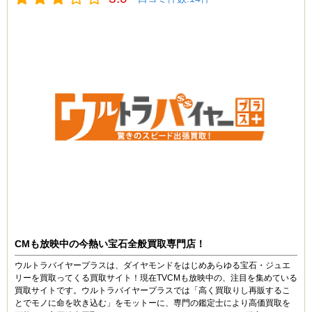
額が伸びなくて少し残念でしたが、買い叩かれる訳では
なかったのでよかったかな。
餃子 (30代)
3.5
宝石類や貴金属を専門に買取してくれるということで伺
ったんですが、査定額は普通でした。連絡や入金が速か
ったのは良かったですね。
高橋 (40代)
3.5
断捨離ついでに買取サービスを利用しました。買取額は
相場通りといった感じでした。
まっすー (20代)
CMも放映中の今熱い宝石全般買取専門店！
3.5
ウルトラバイヤープラスは、ダイヤモンドをはじめあらゆる宝石・ジュエ
店員さんの対応が良い。でも買取額は普通。信頼できる
リーを買取ってくる買取サイト！現在TVCMも放映中の、注目を集めている
という点ではいいかも。
買取サイトです。ウルトラバイヤープラスでは「高く買取りし再販するこ
とでモノに命を吹き込む」をモットーに、専門の鑑定士により高価買取を