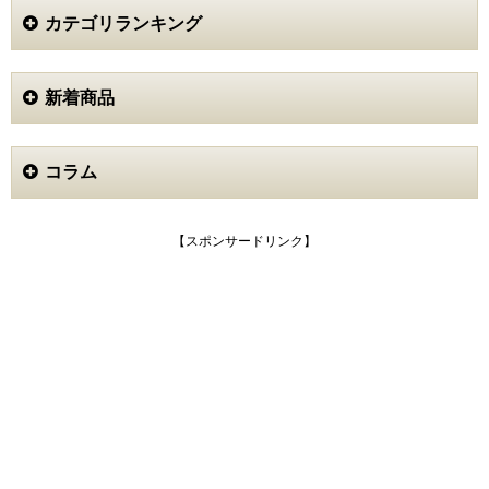
ではありませんでした。
カテゴリランキング
あと何か、バッグや貴金属など他に買い取るものはあり
ませんか？とサラッとは聞かれましたが、ない。と答え
ると、そこで終わりでした。
新着商品
着物類に限って言えば買い取り額は残念でしたが、訪問
買取としては不満は残りませんでした。
コラム
リリィ (40代)
3
成人式で着た振袖の使い道がなく利用しました。ネット
【スポンサードリンク】
で調べて複数の会社の中から探しました。選んだ理由は
有名人をCMに使っているので安心だろうと思ったから
です。自宅まで訪問して貰っての査定だったので、振袖
も持っての移動などがなく便利でした。査定中には振袖
の状態などの説明がありました。振袖の扱いも丁寧でし
たし、お値段も相応かなと思います。他で聞くような家
にある貴金属の調査や強引な買取もありませんでした。
中野っち (40代)
2
売ったのはブランドジュエリー2点と貴金属などのアク