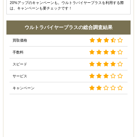
20%アップのキャンペーンも。ウルトラバイヤープラスを利用する際
は、キャンペーンも要チェックです！
造 (40代)
5.0
ウルトラバイヤープラスの総合調査結果
サービスの良さも値段も満足です。でも、キャンペーン
が物足りないなと感じました。
買取価格
手数料
田中 (30代)
3.0
スピード
名前を聞いたことがあるという理由だけでここに決めま
した！買取の値段はとてもよく満足ですが、店員の対応
サービス
にちょっとモヤモヤが残ったので、この評価にしまし
た。；
キャンペーン
私は郊外に住んでいるので電車を利用して店舗まで行っ
たんですが、駅から店舗が近くて助かりました、笑 あ
とで聞いたら、宅配買取というものがあるらしく、次は
そっちで利用してみようと思いました。
ゆっけ (60代)
3.5