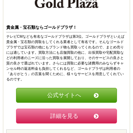
H・A (20代)
5
旅行に行く資金として、貰ったけど使っていなかったア
貴金属・宝石類ならゴールドプラザ！
クセサリー類を売りました。ひとつひとつ丁寧に査定し
てくれたし、10点以上もあったからまとめ売りで買取額
テレビCMなども有名なゴールドプラザは第3位。ゴールドプラザといえば
もアップしてくれましたよ。話しやすい店員さんだった
貴金属・宝石類の買取をしてくれる業者として有名です。そんなゴールド
のも良かったです。
プラザでは宝石類の他にもブランド物も買取ってくれるので、まとめ売り
には適しています。買取方法にも店舗買取の他に、出張買取や宅配買取な
どの利用者のニーズに沿った買取を展開しており、そのサービスの良さと
質の良さで選ばれています。さらには買取に必要な諸費用のみならずキャ
多田 (30代)
ンセル時の返送料金も負担してくれるなど、ゴールドプラザは利用者の
5
「ありがとう」の言葉を聞くために、様々なサービスを用意してくれてい
母に自宅にある不要なジュエリーを売ってほしいと頼ま
るのです。
れ、評判のいいサイトを探していました。調べた中で手
数料が無料ということで選んだのが当店です。はじめは
試してみる気持ちで気軽に利用したんですが、予想以上
公式サイトへ
に値段が付いて驚きましたね。母も喜んでいたので満足
しています。この度はありがとうございました。
詳細を見る
ゆー (20代)
4.5