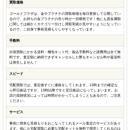
ライン査定をしてもらってから、渋谷店で買取してもら
買取価格
いました。お小遣い稼ぎとして何か売れるものはないか
と思い見つけたのがジュエリーで、たまたまネットで見
ゴールドプラザは、金やプラチナの買取相場を毎日更新して公開してい
つけたのが買取エージェントさんでした。初めてだった
るので、お持ちの金プラチナの売り時が一目瞭然です！他にも貴金属類
けど、意外と値段が付いたし、新品のモノは特に高かっ
に関しては細かくカテゴリー分けし買取実績が見やすいようになってい
たですね。ネットで記載されていた買取実績と変わらな
るので、ご自身で事前見積もりしやすくなっています。
かったのが信頼できるポイントでした。
手数料
ちひろ (20代)
出張買取にかかる送料・梱包キット代・振込手数料など諸費用は全て無
5
料です。査定額に納得できずキャンセルした際もキャンセル料や返送料
は発生しません！
ボーナスで買ったピアスとブレスレットを売りました。
3つの店舗で査定してもらいましたが、このお店が一番
スピード
高かったですね。しかも早い。これだけ簡単に売れるん
だったら、もうフリマアプリとか面倒でできないです
(笑)
宅配買取では、査定後すぐに連絡をしてくれます。13時までの確定な
ら即日振込ですが、13時以降ですと翌日振込になってしまいます。お
店の混雑状況によっては時間がかかってしまうこともあるので、ご注意
ください。
最高 (20代)
5
サービス
思わぬ臨時収入です。カルティエのブレスレット、ピア
スを売ってお小遣いになりました♪これで新しい服を買
事前に簡単な見積もりをおこなってくれるメール査定のサービスがあり
おうかな。
ます。他にも宅配買取に必要な宅配キットを無料で用意してくれるのは