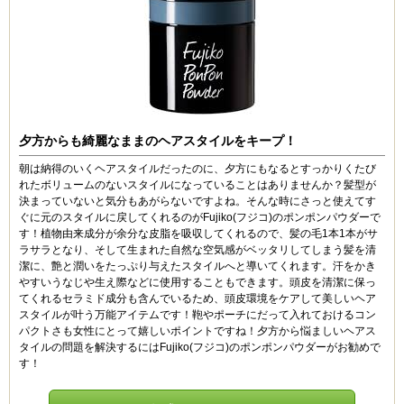
夕方からも綺麗なままのヘアスタイルをキープ！
朝は納得のいくヘアスタイルだったのに、夕方にもなるとすっかりくたび
れたボリュームのないスタイルになっていることはありませんか？髪型が
決まっていないと気分もあがらないですよね。そんな時にさっと使えてす
ぐに元のスタイルに戻してくれるのがFujiko(フジコ)のポンポンパウダーで
す！植物由来成分が余分な皮脂を吸収してくれるので、髪の毛1本1本がサ
ラサラとなり、そして生まれた自然な空気感がベッタリしてしまう髪を清
潔に、艶と潤いをたっぷり与えたスタイルへと導いてくれます。汗をかき
やすいうなじや生え際などに使用することもできます。頭皮を清潔に保っ
てくれるセラミド成分も含んでいるため、頭皮環境をケアして美しいヘア
スタイルが叶う万能アイテムです！鞄やポーチにだって入れておけるコン
パクトさも女性にとって嬉しいポイントですね！夕方から悩ましいヘアス
タイルの問題を解決するにはFujiko(フジコ)のポンポンパウダーがお勧めで
す！