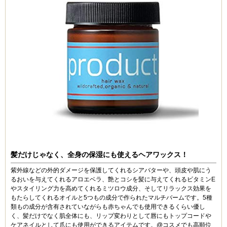
髪だけじゃなく、全身の保湿にも使えるヘアワックス！
紫外線などの外的ダメージを保護してくれるシアバターや、頭皮や肌にう
るおいを与えてくれるアロエベラ、艶とコシを髪に与えてくれるビタミンE
やスタイリング力を高めてくれるミツロウ成分、そしてリラックス効果を
もたらしてくれるオイルと5つもの成分で作られたマルチバームです。5種
類もの成分が含有されていながらも赤ちゃんでも使用できるくらい優し
く、髪だけでなく肌全体にも、リップ変わりとして唇にもトップコードや
ケアネイルとして爪にも使用ができるアイテムです。@コスメでも高順位