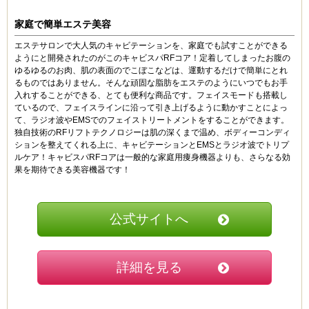
家庭で簡単エステ美容
エステサロンで大人気のキャビテーションを、家庭でも試すことができる
ようにと開発されたのがこのキャビスパRFコア！定着してしまったお腹の
ゆるゆるのお肉、肌の表面のでこぼこなどは、運動するだけで簡単にとれ
るものではありません。そんな頑固な脂肪をエステのようにいつでもお手
入れすることができる、とても便利な商品です。
フェイスモードも搭載し
ているので、フェイスラインに沿って引き上げるように動かすことによっ
て、ラジオ波やEMSでのフェイストリートメントをすることができます。
独自技術のRFリフトテクノロジーは肌の深くまで温め、ボディーコンディ
ションを整えてくれる上に、キャビテーションとEMSとラジオ波でトリプ
ルケア！キャビスパRFコアは一般的な家庭用痩身機器よりも、さらなる効
果を期待できる美容機器です！
公式サイトへ
詳細を見る