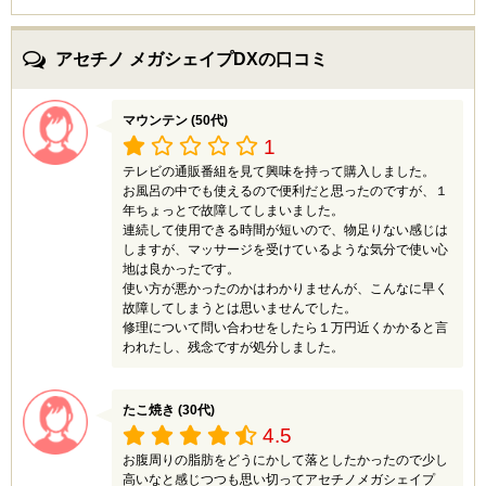
充電式なので、持ち運びできて便利でした。
アンチ肥満！ (30代)
特に私の場合、長時間座りっぱなしだとすぐにふくらは
3
ぎがむくんでしまい、その日の夜はあまりにむくんでし
アセチノ メガシェイプDXの口コミ
実家へ帰った際、リビングになんか変なのが置いてある
まったせいで、寝られない程でした。
ので、母にたずねると、一緒に同居している姉がパート
しかし、ボニックproを使用してからというもの、むく
代を貯めて購入した「キャビリッチ」でした。
みが消えただけでなく、毎晩使用することによって
すごい効果があるとのことで、姉が毎晩ドラマを見なが
マウンテン (50代)
足全体がスッキリとしてきました。
ら使っているようで、私もネットで使い方を調べて使っ
また使用する時間もテレビを見ながら出来るので、普段
1
てみました！5段階で強さが調整できるのですが、使用
の生活の合間に出来ることも今、続けている理由の一つ
テレビの通販番組を見て興味を持って購入しました。
感は良い感じで、即効性はありませんでしたが、使い続
になっています。
お風呂の中でも使えるので便利だと思ったのですが、１
けることが大切だと思います。実家にはよく帰るので、
単体で購入すると、お高く感じますが、定期便であれば
年ちょっとで故障してしまいました。
姉に内緒でたまに使わせてもらおうと思っています。
一回あたりの金額が￥3980（税抜）なので、マッサー
連続して使用できる時間が短いので、物足りない感じは
ジに行くと考えれば良心的な金額だと思います。
しますが、マッサージを受けているような気分で使い心
地は良かったです。
かおちゃん (20代)
使い方が悪かったのかはわかりませんが、こんなに早く
4
故障してしまうとは思いませんでした。
修理について問い合わせをしたら１万円近くかかると言
楽してスタイルチェンジ出来ます。
われたし、残念ですが処分しました。
キャビリッチは、従来のEMSとは違い、ベルト式なので
私のような専業主婦にもってこいの商品でした。
正直、今までのEMSパッドを使用していた時は、あらか
じめ時間を決めて行っていたのですが、それでは時間が
たこ焼き (30代)
もったいないと思い、こちらの商品を使用しました。
4.5
特に気に入っている所が、ながら家事をしながら体が鍛
お腹周りの脂肪をどうにかして落としたかったので少し
えられるので、わざわざ時間を取らなくて済み、また普
高いなと感じつつも思い切ってアセチノメガシェイプ
通はお腹しか鍛えられないというイメージだったのです