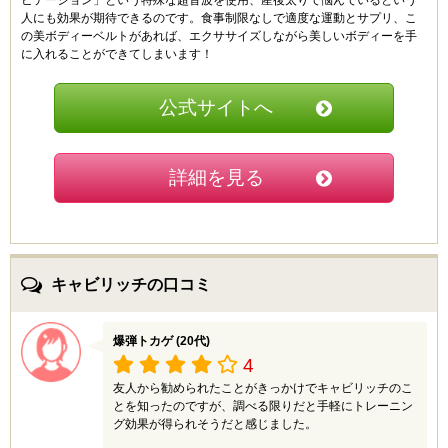
ビテーション」という特殊な超音波を使用、産後太りで悩んでいるという
います。
人にも効果が期待できるのです。
食事制限なしで適度な運動とサプリ、こ
使用して翌日に効果を感じている方もいるようですが、
の美ボディーベルトがあれば、エクササイズしながら美しいボディーを手
私には全然でした。脂肪のつき方の問題ですかね？
に入れることができてしまいます！
私が使用した感じでは、しばらく継続しないと効果は出
ないんだろうなといった感じです。
公式サイトへ
りんご (30代)
4
詳細を見る
お風呂で使う事ができる部分痩せ可能なマシンという事
で購入しました。
ながらケアできるアイテムって良いですよね。ダイエッ
トしてもなかなか続かないので
手軽にできるものを探していました。まさに探していた
キャビリッチの口コミ
ものに出会ったという感じです。
でも肝心の効果は思っていたほど出ていません。少し引
き締まったような気もしますが体重が変わったわけでは
ないです。使いやすいマシンで、テレビを見ながらでも
爆弾トカゲ (20代)
できるので
4
楽にケアが続けられます。
友人から勧められたことがきっかけでキャビリッチのこ
とを知ったのですが、調べる限りだと手軽にトレーニン
グ効果が得られそうだと感じました。