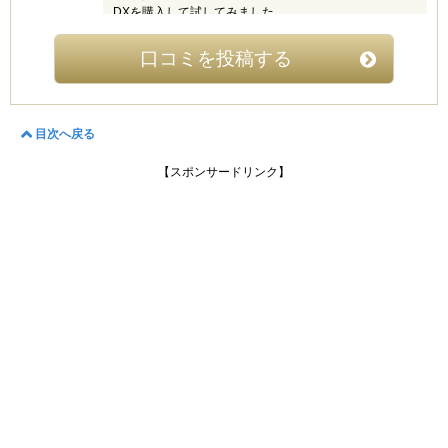
DXを購入して試してみました。
が、背中にまでアプローチしてくれるので自分では見え
ないぜい肉まで落としてくれたおかげで、上半身のスタ
なんとなく操作が難しそうなイメージがあったので心配
イルアップに繋がりました。
口コミを投稿する
でしたが思っていたような難しさは感じられず初めてで
発売元の会社も、あのダイエットで有名なライザップの
も簡単に使用できました。
グループ会社というだけあって、とても安心して使用す
ることが出来ています。
使い始めてから効果を感じるまでに時間が掛かったので
目次へ戻る
最初は失敗したと思いましたが諦めずに続けていたらき
ちんと痩せることができたので購入してみて良かったで
【スポンサードリンク】
す。
mimi (40代)
4
こういうのって本当に効くのかな？と不安もありました
が、自分へのご褒美で、思い切って購入しました。
ぐいぐい揉みほぐすのではなく、ゆるやかにマッサージ
できる感じです。
使い始めてまだ2ヶ月ですが、集中的に使った下腹は少
しすっきりしてきました。マッサージとしては最高に気
持ちがいいです。入浴中メインに使っているので、つい
つい長風呂になってしまいます。そのせいか、体重も少
し落ちました。
充電に時間がかかるのが少し不満ですが、このまま使い