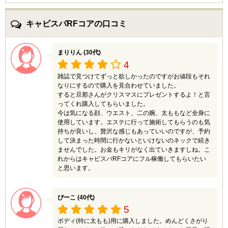
キャビスパRFコアの口コミ
まりりん (30代)
4
雑誌で見つけてずっと欲しかったのですがお値段もそれ
なりにするので購入を見合わせていました。
すると旦那さんがクリスマスにプレゼントするよ！と言
ってくれ購入してもらいました。
今は気になる顔、ウエスト、二の腕、太ももなど全身に
使用しています。エステに行って施術してもらうのも気
持ちが良いし、贅沢な感じもあっていいのですが、予約
して決まった時間に行かないといけないのネックで続き
ませんでした。お金もキリがなく出ていきますしね。こ
れからはキャビスパRFコアにフル稼働してもらいたい
と思います。
ぴーこ (40代)
5
ボディ(特に太もも)用に購入しました。めんどくさがり