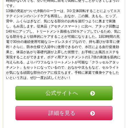
時間がない方でも、空いた時間に自宅で気軽に使うことができてしまうの
エステのキャビテーションが自宅で手軽にできると評判
足もすっきりとしてきたと思います。
です。
のキャビリッチを毎日使っています。ベルトタイプの美
まだ、サイズダウンまではいきませんが、気長に使い続
13個の突起がついた8個のローラーは、3Ｄ立体回転することによってエス
容マシーンといえばEMS機能なのですが、このキャビリ
けてみようと思います。
テティシャンのハンドケアを再現し、おなか、二の腕、太もも、ヒップ、
ッチは EMSにキャビテーション機能まで付いているの
背中、ふくらはぎなど、気になる部分のお肉を波打つように奥まで刺激
で自宅で本格的なエステができるのがすごいところで
し、もみ流します。従来品（アセチノスマート）に比べ、アタック回数は
す。私はだいたいテレビを見ながらとか料理をしながら
シンデレラ (30代)
140％にアップし、トリートメント面積も150％アップしているため、気に
とか好きな時にキャビテーション効果が得られるのでお
4
なる部分をより効率的にケアすることが可能になりました。1回3時間の充
腹の引き締まりかたもスピードアップして美ボディが簡
電で30分の連続使用可能なコードレスタイプなので、持ち運びが非常に便
単に手に入って感動です。
私にとっては普通なのですが、周りに言わせれば私は極
利！さらに、防水仕様で入浴中に使用できるので、水圧による血行促進効
度の潔癖症のようです。お腹周りの脂肪が気にはなる
果と、体温があがり基礎代謝が上昇した状態で、お手軽にお風呂エステを
し、エステに行くお金も時間もあるのですが、他人に触
実現することができます。ボディ用アタッチメントの1.7倍の刺激を筋肉に
られるのが嫌で仕方ありません。エステは即効性も期待
pipipi_02 (20代)
与えられる、よりパワフルなトリートメントが可能な「クラッセルアタッ
できるからと友人に勧められましたが、他人にお腹をマ
4.5
チメント」もセットになっているので、おなかや太ももなど、セルライト
ッサージされるのだけは無理！だという事で、友人がす
テレビCMでも有名なライザップが開発した商品として
が気になる頑固な部分のケアに役立ちます。手軽に家庭で痩身ケアをした
すめてくれたのがボニックプロです。自宅でセルフでで
紹介されていたので気になって購入してみました。まだ
いという方は、ぜひ一度お試しください！
きるため、即決して購入しました。使い方はいたって簡
購入したてなので効果がはっきりとはわかりませんが、
単でした。ジェルを塗って機械を体に当てるだけです。
効果を楽しみに使い続けてみます！筋肉痛にはなってい
しかもお手入れも水洗いOKで簡単です。これなら昼間
公式サイトへ
るので期待大です。ただし、二の腕や太ももに使用でき
に一人で悠々とできるし、ストレスもないので購入して
ないのは残念な点です。アンバランスな体型にならない
良かったです。
ように気を付けます…。お値段は張りますが、ダイエッ
トサロンに通うよりは安上がりだし、付けておくだけで
詳細を見る
良いという楽チンさがあるのでオススメです。
奈々 (20代)
5