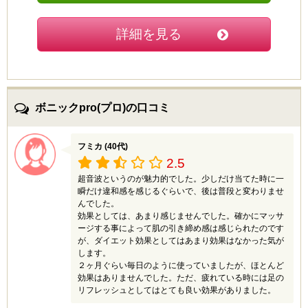
た。自然な感じで毎日継続できるのが、キャビスパRF
コアの魅力だと感じています。思っていたよりも価格も
詳細を見る
手ごろで負担が少ないのも良かったです。サポート体制
もしっかりしていて、問い合わせにもスムーズに対応し
てもらえました。専門性の高いサービスの提供を続けて
いるので安心感が持てます。とても安全性が高く、気軽
に使えるのでこれからも末永くお世話になると思いま
す。
ボニックpro(プロ)の口コミ
フミカ (40代)
2.5
超音波というのが魅力的でした。少しだけ当てた時に一
瞬だけ違和感を感じるぐらいで、後は普段と変わりませ
んでした。
効果としては、あまり感じませんでした。確かにマッサ
ージする事によって肌の引き締め感は感じられたのです
が、ダイエット効果としてはあまり効果はなかった気が
します。
２ヶ月ぐらい毎日のように使っていましたが、ほとんど
効果はありませんでした。ただ、疲れている時には足の
リフレッシュとしてはとても良い効果がありました。