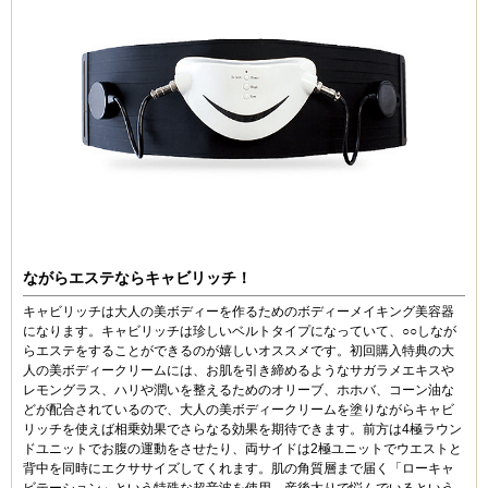
お腹はすごく痩せました。部分痩せをしたい人におすす
めですね。
kEI (40代)
4
エステに行けないので、サロンのメニューが自宅で出来
るという、ボニックproを購入してみました。RF、
EMS、キャビテーションと3つのメニューが体験できる
のは贅沢だなぁと思います。ボニックproを、気になる
二の腕やふくらはぎに当ててマッサージするだけなの
で、初心者にも簡単に利用できるのが嬉しいです。使い
始めて、二の腕もふくらはぎも、すっきり引き締まって
きたように感じています。１日5分の使用で良いので、
ながらエステならキャビリッチ！
続けやすいと思います。
キャビリッチは大人の美ボディーを作るためのボディーメイキング美容器
になります。キャビリッチは珍しいベルトタイプになっていて、○○しなが
らエステをすることができるのが嬉しいオススメです。初回購入特典の大
すず (30代)
人の美ボディークリームには、お肌を引き締めるようなサガラメエキスや
3
レモングラス、ハリや潤いを整えるためのオリーブ、ホホバ、コーン油な
お腹の垂水が気になって購入しました。お風呂で温まっ
どが配合されているので、大人の美ボディークリームを塗りながらキャビ
た後に使用していたのですが、さすがに真冬は寒いので
リッチを使えば相乗効果でさらなる効果を期待できます。
前方は4極ラウン
面倒になってしまい、今は洗面所の棚に放置です。
ドユニットでお腹の運動をさせたり、両サイドは2極ユニットでウエストと
効果を実感する前に断念してしまったので、また春が来
背中を同時にエクササイズしてくれます。肌の角質層まで届く
「ローキャ
て暖かくなったら、夏に向けて頑張ってみようと思って