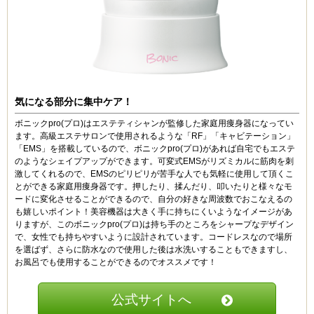
正直、エステサロンの施術と同等かそれ以上の効果があ
りますね。
なので本当に仲の良い友達にだけおすすめしましたww
エステサロンに行くより全然安いし、かなりおすすめで
す！
なじゅな (30代)
気になる部分に集中ケア！
3.5
ボニックpro(プロ)はエステティシャンが監修した家庭用痩身器になってい
エステに通うのは手間もお金もたくさんかかってしまう
ます。高級エステサロンで使用されるような「RF」「キャビテーション」
ので、ちょっと高いと思ったのですが、ずっと使えるの
「EMS」を搭載しているので、ボニックpro(プロ)があれば自宅でもエステ
でこちらの商品を購入しました。主に、お腹と太ももの
のようなシェイプアップができます。
可変式EMSがリズミカルに筋肉を刺
気になるセルライト部分に使っています。寒くなってき
激してくれるので、EMSのピリピリが苦手な人でも気軽に使用して頂くこ
て、使うのが億劫になってきたので、お風呂で使用する
とができる家庭用痩身器です。
押したり、揉んだり、叩いたりと様々なモ
ようにしました。サイズは測っていないのでわかりませ
ードに変化させることができるので、自分の好きな周波数でおこなえるの
んが、見た目がすっきりしてきたような気がしていま
も嬉しいポイント！
美容機器は大きく手に持ちにくいようなイメージがあ
す。余裕がある時には、二の腕や顔にも使っています。
りますが、このボニックpro(プロ)は持ち手のところをシャープなデザイン
先行投資は痛かったですが、それ以上に元を取ったとい
で、女性でも持ちやすいように設計されています。コードレスなので場所
う実感はあります。
を選ばず、
さらに防水なので使用した後は水洗いすることもできますし、
お風呂でも使用することができるのでオススメです！
つつこん (30代)
4
公式サイトへ
長年愛用している知人から紹介されて使用を開始しまし