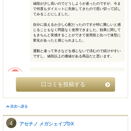
サクラ (40代)
値段が少し高いのでどうしようか迷ったのですが、今ま
3.5
で何度もダイエットに失敗してきたので思い切って試し
てみることにしました。
エステに行く時間やお金も無くても、家でシェイプアッ
プ出来ると聞いて、ボニックpro(プロ)を使い始めまし
自分に扱えるか少し心配だったのですが特に難しいと感
た。１日5分身体の気になる箇所に当てたり撫でるだけ
じることもなく問題なく使用できました。効果に関して
で、気軽に痩身出来ます。私はお腹回りや二の腕が気に
もきちんと実感することができて使用前と比べて体型に
なっていたので、そちらを集中的にケアしました。痩身
変化があったと感じられました。
エステに通うことを考えたら、1回のお値段くらいで利
用出来るのが魅力です。軽くてコンパクトなので、使い
運動と違って辛さなどを感じないで済むので続けやすい
やすいのが気に入っています。ボニックpro(プロ)を使う
ですし、値段以上の価値がある商品だと思います。
ようになって、身体が引き締まってきました。
ちーこ (20代)
魚マグロ (20代)
4
4
口コミを投稿する
母が使っていたので気になっていて、おなか周りを気に
脚が太いことが気になり色々と頑張ってみたのですが全
していた母がおなかがへっこんだと言っていたので貸し
然細くならず失敗を繰り返してきました。そういった経
てもらい使ってみることに。１週間ほど家事をしながら
験から普通に頑張っても足痩せは難しいと思ったのでネ
やテレビを見ながら使ってみたところ、こころなしか下
ットで知り興味を持ったボニックproを試してみること
目次へ戻る
っ腹が引き締まってきました。こんなに早く効果がでた
にしました。
のはうれしいです。なにより、ジムに行く時間がない私
にはもってこいの商品だと思いました。“ながら”なので
最初は慣れていなかったので使い方がよく分からず少し
4
アセチノ メガシェイプDX
頑張っている感覚はなく、意志の弱い私でも無理なく続
大変でしたが慣れてくると特に問題はありませんでし
けることができます。最近おなかまわりが気になりだし
た。