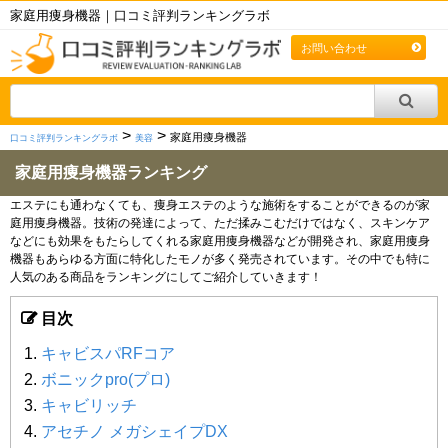
家庭用痩身機器｜口コミ評判ランキングラボ
お問い合わせ
>
>
家庭用痩身機器
口コミ評判ランキングラボ
美容
家庭用痩身機器ランキング
エステにも通わなくても、痩身エステのような施術をすることができるのが家
庭用痩身機器。技術の発達によって、ただ揉みこむだけではなく、スキンケア
などにも効果をもたらしてくれる家庭用痩身機器などが開発され、家庭用痩身
機器もあらゆる方面に特化したモノが多く発売されています。その中でも特に
人気のある商品をランキングにしてご紹介していきます！
目次
キャビスパRFコア
ボニックpro(プロ)
キャビリッチ
アセチノ メガシェイプDX