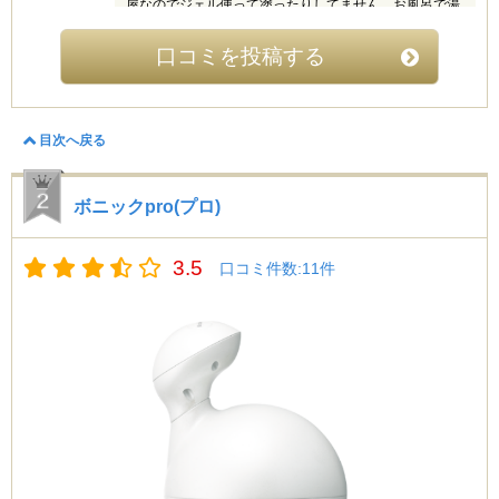
屋なのでジェル使って塗ったりしてません、お風呂で湯
船に浸かりながら５分位、寒い日は10分位の使用だけで
す。
口コミを投稿する
元々長風呂ではなくササッと浸かる位だったのですが、
キャビスパのおかげで浸かる時間が長くなる事でダイエ
ットも出来て(歯磨きもしてます 笑)一石二鳥です。
因みに痛くも痒くもないので効いてる感じはありません
目次へ戻る
でしたね。
結果はというと、１ヶ月で太ももが１cm細くなりまし
ボニックpro(プロ)
た！
毎日の事なので時短＆ダイエットって最強じゃないです
か(笑）
3.5
お腹や背中、腰回りも気になるのでガンガン使います！
口コミ件数:11件
主婦業がんばるさん (20代)
4
結婚して独身時代のように気軽にエステサロンに通うこ
ともできなくなったので、自宅でのセルフエステ用にイ
ンターネットで購入しました。
お腹と太股を中心に使っていますが、意外に効果があっ
て驚いてます。
特に太股はマイナス2cmくらい細くなりました。