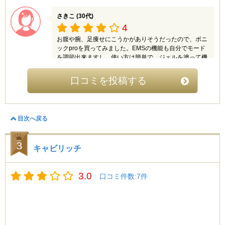
さきこ (30代)
4
お腹や腕、足痩せにこうかがありそうだったので、ボニ
ックproを買ってみました。EMSの機能も自分でモード
を調節出来ますし、使い方は簡単で、ジェルを塗って機
械を当てるだけなので使用がとても楽です。3週間暇な
時に使用するようにして、ウエストが3㎝細くなり、効
口コミを投稿する
果が思っていたより早く出てビックリしています。エス
テやジムに通う時間もないので、自宅でケア出来るのは
本当に助かります。たるみがちな身体が引き締まってき
たので、とても嬉しいです。
目次へ戻る
優美 (30代)
キャビリッチ
4.5
使用して三ヶ月経つのですが二の腕が細くなってきてい
ます。キャビテーションやEMS、RFなど一台で三役こ
3.0
口コミ件数:7件
なすところが良いなと思いました。持ちやすいですね。
機会が苦手なのですがボタン操作を楽にすることができ
ますし、押されたり揉まれたりするような感じがとても
気持ちが良いです。痛いのかなと不安でしたが痛みはあ
りません。二の腕よりも先にお腹に効果があり、今では