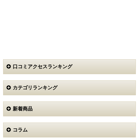
続けていきたいです。
キミエ (50代)
3.5
ポッコリしたお腹をなんとかしたくて、アセチノメガシ
ェイプDXを使ってみました。
ヤーマンの商品だったら信頼できるし、美容機器を使え
ば自宅で手軽に痩せられると思いました。
お腹の肉がつままれている感じが気持ち良くて、心地よ
い振動で使いやすいです。
口コミアクセスランキング
使用した場所は肌が赤くなりますが、痛みなどは全くあ
りません。
使った後の肌はツルツルになる感じで、美肌効果もある
のかもと思いました。
カテゴリランキング
２ヶ月使った時点でウエストが細くなって、少しくびれ
もできました。
即効性はないかもしれませんが、自宅にいながらこの効
新着商品
果があったのには満足です。
イカソーメン (50代)
コラム
4