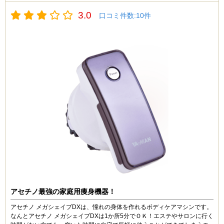
た方はずひお試しください。
3.0
しばらく効果を実感できなかったので心配になりました
口コミ件数:10件
が諦めずに継続使用したところ部分痩せを実感すること
ができました。
あやこ (40代)
5
即効性はあまり無いように感じましたが効果はきちんと
私は、お腹周りの贅肉をどうにかしたいと思っていまし
感じられたので良い商品なのではないかと思います。
た。ダイエットのために、どうせ買うならば信用できる
ものを、との思いで購入したのが、キャビリッチです。
協和医療器さんが作ったボディメイキングマシーンで
れいな (40代)
す。テレビを見ながらでもダイエット出来るのが魅力の
4
ベルト式美容器です。
キャビテーションとEMS機能を搭載しています。
私は、ウエストがくびれていて、足の細いお友達に憧れ
レベルは５段階で調整できるので、その日のコンディシ
と羨望の気持ちを持っていました。
ョンに合わせて実行可能なのが気に入りました。結果、
私は、どちらかというと真逆なタイプです。
お腹周りの贅肉がそぎ落とされてきたのが実感できまし
エステに通うのにもお金が掛かるし、と思い見つけたの
た。
がボニックpro(プロ)です。
気張らずに続けられますし、重宝しています。お値段以
RF,キャビテーション、EMSが出来てしまうのが嬉しい
上の価値のあるベルト式美容器だと満足しています。
です。
HOTモードとSHAPEモードがあり、HOTモード
→SHAPEモードで使っています。
アセチノ最強の家庭用痩身機器！
少し痛みがありますが、我慢できない痛みではないで
す。
ゆきんこ (30代)
アセチノ メガシェイプDXは、憧れの身体を作れるボディケアマシンです。
使用後、ウエストが引き締まってきたかな？と感じま
4.5
なんとアセチノ メガシェイプDXは1か所5分でＯＫ！エステやサロンに行く
す。