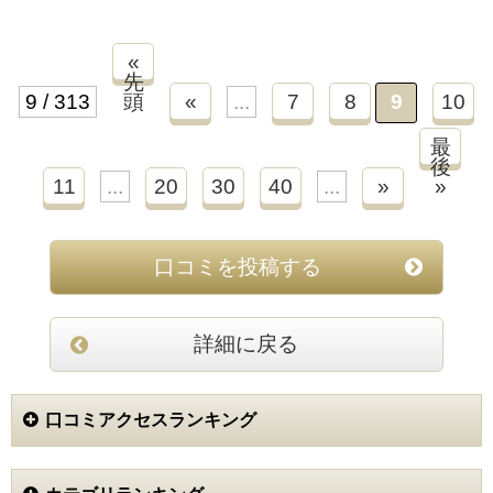
«
先
9 / 313
頭
«
...
7
8
9
10
最
後
11
...
20
30
40
...
»
»
口コミを投稿する
詳細に戻る
口コミアクセスランキング